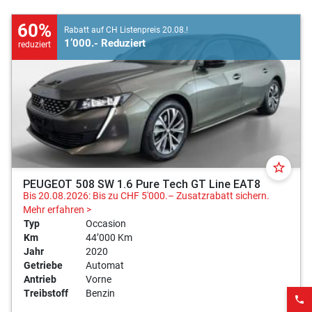
60%
Rabatt auf CH Listenpreis 20.08.!
1’000.- Reduziert
reduziert
star_border
PEUGEOT 508 SW 1.6 Pure Tech GT Line EAT8
Bis 20.08.2026: Bis zu CHF 5'000.– Zusatzrabatt sichern.
Mehr erfahren >
Typ
Occasion
Km
44’000 Km
Jahr
2020
Getriebe
Automat
Antrieb
Vorne
Treibstoff
Benzin
phone