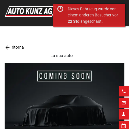
Dieses Fahrzeug wurde von
einem anderen Besucher vor
22 Std
angeschaut.
arrow_back
ritorna
La sua auto
phone
mail_outline