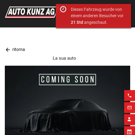
Dieses Fahrzeug wurde von
einem anderen Besucher vor
21 Std
angeschaut.
arrow_back
ritorna
La sua auto
phone
mail_outline