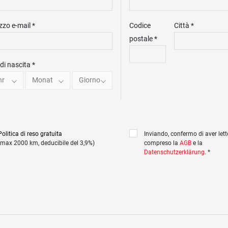
izzo e-mail *
Codice
Città *
postale *
di nascita *
hr
Monat
Giorno
Politica di reso gratuita
Inviando, confermo di aver lett
(max 2000 km, deducibile del 3,9%)
compreso la
AGB
e la
Datenschutzerklärung
. *