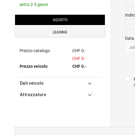
entro 2-5 giorni
Indir
AQUISTO
LEASING
Data 
Ja
Prezzo catalogo
CHF 0.-
CHF 0.-
Prezzo veicolo
CHF 0.-
Dati veicolo
Attrezzature