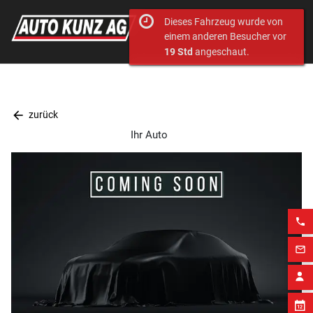
Dieses Fahrzeug wurde von
einem anderen Besucher vor
19 Std
angeschaut.
arrow_back
zurück
Ihr Auto
phone
mail_outline