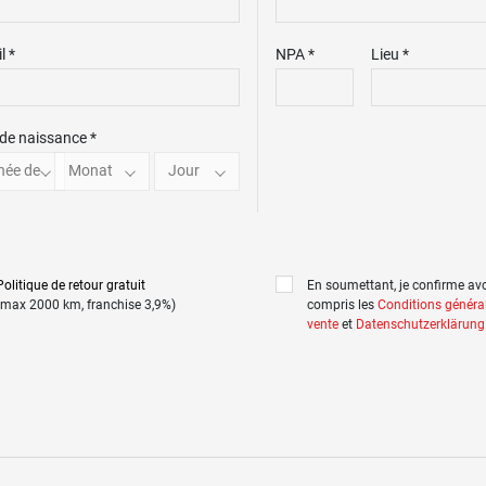
l *
NPA *
Lieu *
de naissance *
née de
Monat
Jour
Politique de retour gratuit
En soumettant, je confirme avoi
(max 2000 km, franchise 3,9%)
compris les
Conditions généra
vente
et
Datenschutzerklärung