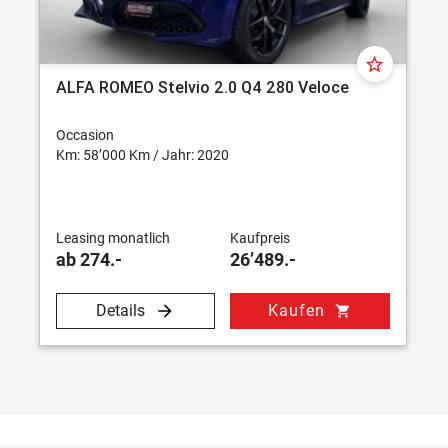
star_border
ALFA ROMEO Stelvio 2.0 Q4 280 Veloce
Occasion
Km: 58’000 Km / Jahr: 2020
Leasing monatlich
Kaufpreis
ab 274.-
26’489.-
Details
Kaufen
shopping_cart