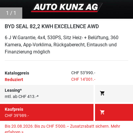
1 / 1
BYD SEAL 82,2 KWH EXCELLENCE AWD
6 J W.Garantie, 4x4, 530PS, Sitz Heiz- + Belüftung, 360
Kamera, App-Vorklima, Rückgaberecht, Eintausch und
Finanzierung möglich
CHF 53’990.-
Katalogpreis
CHF 14’001.-
Reduziert
Leasing*
shopping_cart
mtl. ab CHF 413.-*
Kaufpreis
shopping_cart
CHF 39’989.-
Bis 20.08.2026: Bis zu CHF 5'000.– Zusatzrabatt sichern.
Mehr
erfahren >