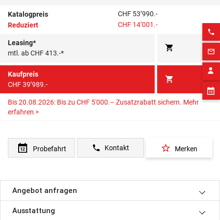
CHF 53’990.-
Katalogpreis
CHF 14’001.-
Reduziert
phone
Leasing*
shopping_cart
mail_outline
mtl. ab CHF 413.-*
Kaufpreis
shopping_cart
CHF 39’989.-
Bis 20.08.2026: Bis zu CHF 5'000.– Zusatzrabatt sichern.
Mehr
erfahren >
star_border
phone
Kontakt
Probefahrt
Merken
Angebot anfragen
Ausstattung