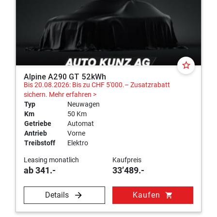
star_border
Alpine A290 GT 52kWh
Bis 20.08.2026: Bis zu CHF 5'000.– Zusatzrabatt
sichern.
Mehr erfahren >
Typ
Neuwagen
Km
50 Km
Getriebe
Automat
Antrieb
Vorne
Treibstoff
Elektro
Leasing monatlich
Kaufpreis
ab 341.-
33’489.-
Details
Kaufen
shopping_cart