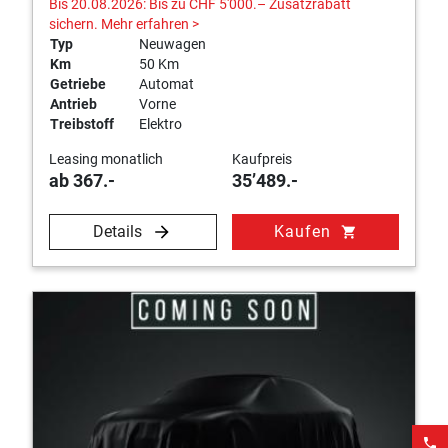
Bis 20.08.2026: Bis zu CHF 5'000.– Zusatzrabatt
sichern.
Mehr erfahren >
Typ
Neuwagen
Km
50 Km
Getriebe
Automat
Antrieb
Vorne
Treibstoff
Elektro
Leasing monatlich
Kaufpreis
ab 367.-
35’489.-
Details
Kaufen
shopping_cart
phone