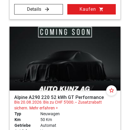
Details
Kaufen
shopping_cart
star_border
Alpine A290 220 52 kWh GT Performance
Bis 20.08.2026: Bis zu CHF 5'000.– Zusatzrabatt
sichern.
Mehr erfahren >
Typ
Neuwagen
Km
50 Km
Getriebe
Automat