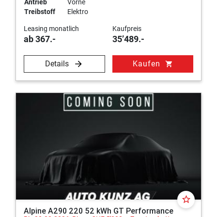
Antrieb
Vorne
Treibstoff
Elektro
Leasing monatlich
Kaufpreis
ab 367.-
35’489.-
Details
Kaufen
shopping_cart
star_border
Alpine A290 220 52 kWh GT Performance