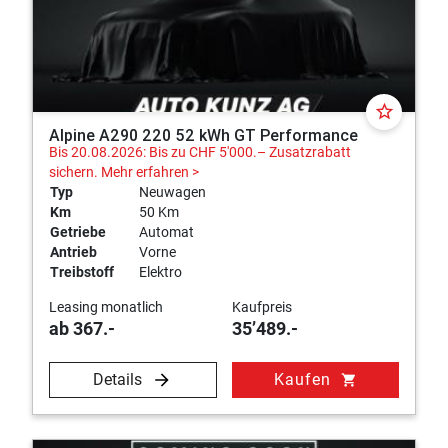
star_border
Alpine A290 220 52 kWh GT Performance
Bis 20.08.2026: Bis zu CHF 5'000.– Zusatzrabatt
sichern.
Mehr erfahren >
Typ
Neuwagen
Km
50 Km
Getriebe
Automat
Antrieb
Vorne
Treibstoff
Elektro
Leasing monatlich
Kaufpreis
ab 367.-
35’489.-
Details
Kaufen
shopping_cart