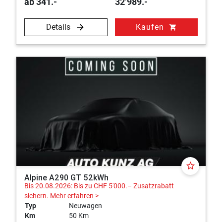
ab 341.-
32’989.-
Details
Kaufen
shopping_cart
star_border
Alpine A290 GT 52kWh
Bis 20.08.2026: Bis zu CHF 5'000.– Zusatzrabatt
sichern.
Mehr erfahren >
Typ
Neuwagen
Km
50 Km