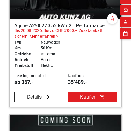
mail_outline
star_border
Alpine A290 220 52 kWh GT Performance
Bis 20.08.2026: Bis zu CHF 5'000.– Zusatzrabatt
sichern.
Mehr erfahren >
Typ
Neuwagen
Km
50 Km
Getriebe
Automat
Antrieb
Vorne
Treibstoff
Elektro
Leasing monatlich
Kaufpreis
ab 367.-
35’489.-
Details
Kaufen
shopping_cart