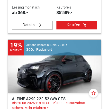
Leasing monatlich
Kaufpreis
ab 368.-
35’589.-
Details
Kaufen
shopping_cart
19%
Aktions-Rabatt inkl. bis 20.08.!
300.- Reduziert
reduziert
star_border
ALPINE A290 220 52kWh GTS
Bis 20.08.2026: Bis zu CHF 5'000.– Zusatzrabatt
sichern.
Mehr erfahren >