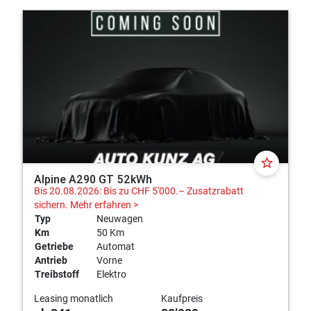
star_border
Alpine A290 GT 52kWh
Bis 20.08.2026: Bis zu CHF 5'000.– Zusatzrabatt
sichern.
Mehr erfahren >
Typ
Neuwagen
Km
50 Km
Getriebe
Automat
Antrieb
Vorne
Treibstoff
Elektro
Leasing monatlich
Kaufpreis