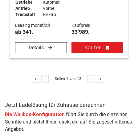
Getriebe
Automat
Antrieb
Vorne
Treibstoff
Elektro
Leasing monatlich
Kaufpreis
ab 341.-
33’989.-
Details
Kaufen
shopping_cart
«
‹
Seiten
1
von
13
›
»
Jetzt Ladelösung für Zuhause berechnen
Die Wallbox-Konfiguration
führt Sie durch die einzelnen
Schritte und bietet Ihnen direkt ein auf Sie zugeschnittenes
Angebot.