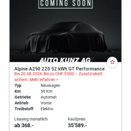
star_border
Alpine A290 220 52 kWh GT Performance
Bis 20.08.2026: Bis zu CHF 5'000.– Zusatzrabatt
sichern.
Mehr erfahren >
Typ
Neuwagen
Km
50 Km
Getriebe
Automat
Antrieb
Vorne
Treibstoff
Elektro
Leasing monatlich
Kaufpreis
ab 368.-
35’589.-