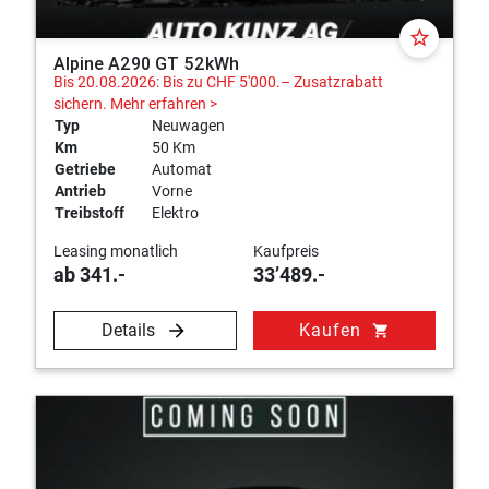
star_border
Alpine A290 GT 52kWh
Bis 20.08.2026: Bis zu CHF 5'000.– Zusatzrabatt
sichern.
Mehr erfahren >
Typ
Neuwagen
Km
50 Km
Getriebe
Automat
Antrieb
Vorne
Treibstoff
Elektro
Leasing monatlich
Kaufpreis
ab 341.-
33’489.-
Details
Kaufen
shopping_cart