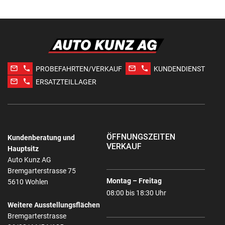
mail_outline
phone
mail_outline
phone
PROBEFAHRTEN/VERKAUF
KUNDENDIENST
mail_outline
phone
ERSATZTEILLAGER
ÖFFNUNGSZEITEN
Kundenberatung und
VERKAUF
Hauptsitz
Auto Kunz AG
Bremgarterstrasse 75
Montag – Freitag
5610 Wohlen
08:00 bis 18:30 Uhr
Weitere Ausstellungsflächen
Bremgarterstrasse