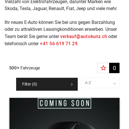
Vielzahl von Elektrofahrzeugen, darunter Marken wie
Skoda, Tesla, Jaguar, Renault, Fiat, Jeep und viele mehr.
Ihr neues E-Auto können Sie bei uns gegen Barzahlung
oder zu attraktiven Leasingkonditionen erwerben. Unser
verkauf@autokunz.ch
Team berät Sie gerne unter
oder
+41 56 619 71 29
telefonisch unter
.
star_border
0
500+
Fahrzeuge
A-Z
Filter (
0
)