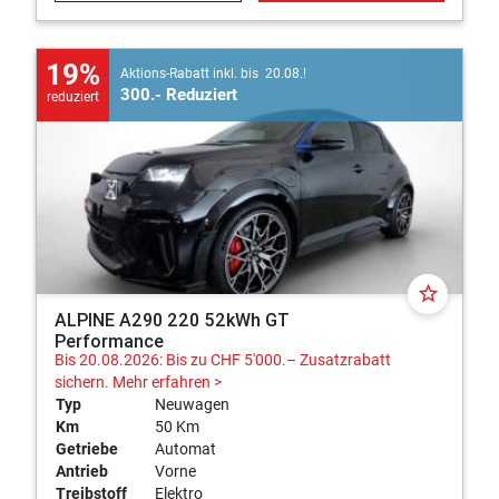
19%
Aktions-Rabatt inkl. bis 20.08.!
300.- Reduziert
reduziert
star_border
ALPINE A290 220 52kWh GT
Performance
Bis 20.08.2026: Bis zu CHF 5'000.– Zusatzrabatt
sichern.
Mehr erfahren >
Typ
Neuwagen
Km
50 Km
Getriebe
Automat
Antrieb
Vorne
Treibstoff
Elektro