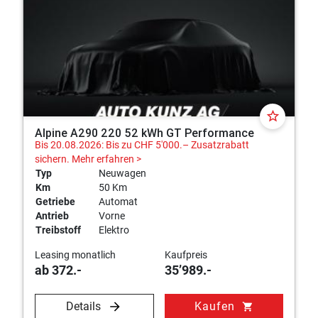
star_border
Alpine A290 220 52 kWh GT Performance
Bis 20.08.2026: Bis zu CHF 5'000.– Zusatzrabatt
sichern.
Mehr erfahren >
Typ
Neuwagen
Km
50 Km
Getriebe
Automat
Antrieb
Vorne
Treibstoff
Elektro
Leasing monatlich
Kaufpreis
ab 372.-
35’989.-
Details
Kaufen
shopping_cart