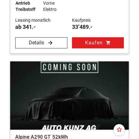
Antrieb
Vorne
Treibstoff
Elektro
Leasing monatlich
Kaufpreis
ab 341.-
33’489.-
Details
Kaufen
shopping_cart
star_border
Alpine A290 GT 52kWh