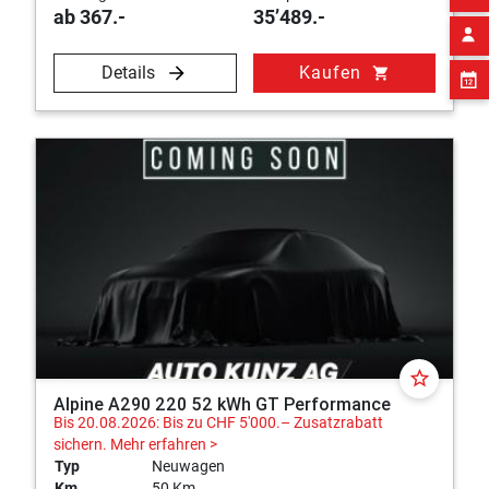
ab 367.-
35’489.-
Details
Kaufen
shopping_cart
star_border
Alpine A290 220 52 kWh GT Performance
Bis 20.08.2026: Bis zu CHF 5'000.– Zusatzrabatt
sichern.
Mehr erfahren >
Typ
Neuwagen
Km
50 Km