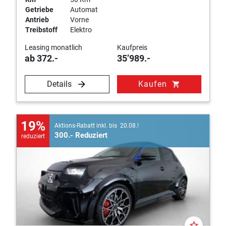
Getriebe
Automat
Antrieb
Vorne
Treibstoff
Elektro
Leasing monatlich
Kaufpreis
ab 372.-
35’989.-
Details
Kaufen
shopping_cart
19%
Aktions-Rabatt inkl. bis 20.08.!
300.- Reduziert
reduziert
star_border