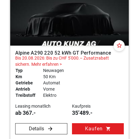
star_border
Alpine A290 220 52 kWh GT Performance
Bis 20.08.2026: Bis zu CHF 5'000.– Zusatzrabatt
sichern.
Mehr erfahren >
Typ
Neuwagen
Km
50 Km
Getriebe
Automat
Antrieb
Vorne
Treibstoff
Elektro
Leasing monatlich
Kaufpreis
ab 367.-
35’489.-
Details
Kaufen
shopping_cart