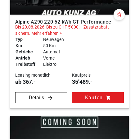
star_border
Alpine A290 220 52 kWh GT Performance
Bis 20.08.2026: Bis zu CHF 5'000.– Zusatzrabatt
sichern.
Mehr erfahren >
Typ
Neuwagen
Km
50 Km
Getriebe
Automat
Antrieb
Vorne
Treibstoff
Elektro
Leasing monatlich
Kaufpreis
ab 367.-
35’489.-
Details
Kaufen
shopping_cart