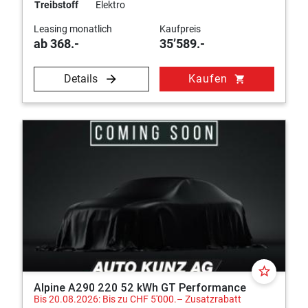
Treibstoff
Elektro
Leasing monatlich
Kaufpreis
ab 368.-
35’589.-
Details
Kaufen
shopping_cart
star_border
Alpine A290 220 52 kWh GT Performance
Bis 20.08.2026: Bis zu CHF 5'000.– Zusatzrabatt