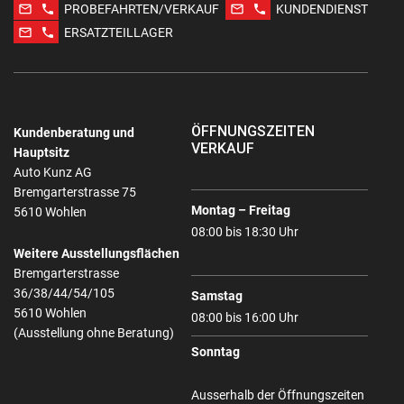
mail_outline
phone
mail_outline
phone
PROBEFAHRTEN/VERKAUF
KUNDENDIENST
mail_outline
phone
ERSATZTEILLAGER
ÖFFNUNGSZEITEN
Kundenberatung und
VERKAUF
Hauptsitz
Auto Kunz AG
Bremgarterstrasse 75
Montag – Freitag
5610 Wohlen
08:00 bis 18:30 Uhr
Weitere Ausstellungsflächen
Bremgarterstrasse
36/38/44/54/105
Samstag
5610 Wohlen
08:00 bis 16:00 Uhr
(Ausstellung ohne Beratung)
Sonntag
Ausserhalb der Öffnungszeiten