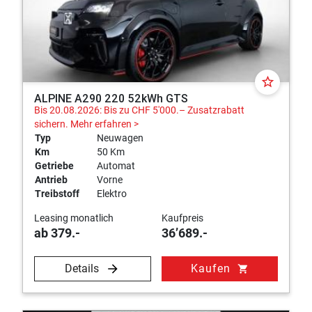
star_border
ALPINE A290 220 52kWh GTS
Bis 20.08.2026: Bis zu CHF 5'000.– Zusatzrabatt
sichern.
Mehr erfahren >
Typ
Neuwagen
Km
50 Km
Getriebe
Automat
Antrieb
Vorne
Treibstoff
Elektro
Leasing monatlich
Kaufpreis
ab 379.-
36’689.-
Details
Kaufen
shopping_cart