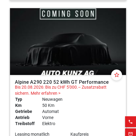
star_border
Alpine A290 220 52 kWh GT Performance
Bis 20.08.2026: Bis zu CHF 5'000.– Zusatzrabatt
sichern.
Mehr erfahren >
Typ
Neuwagen
Km
50 Km
Getriebe
Automat
Antrieb
Vorne
phone
Treibstoff
Elektro
mail_outline
Leasing monatlich
Kaufpreis