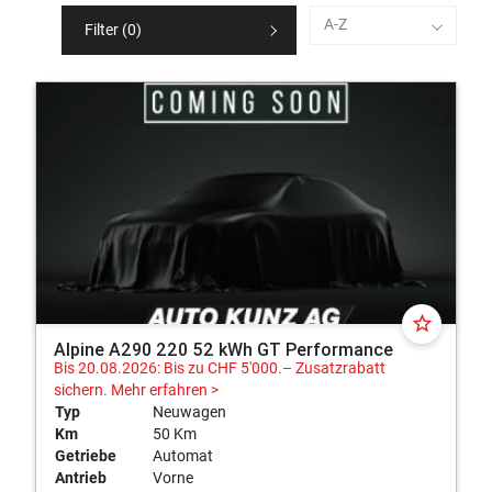
A-Z
Filter (
0
)
star_border
Alpine A290 220 52 kWh GT Performance
Bis 20.08.2026: Bis zu CHF 5'000.– Zusatzrabatt
sichern.
Mehr erfahren >
Typ
Neuwagen
Km
50 Km
Getriebe
Automat
Antrieb
Vorne