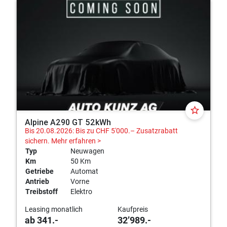
star_border
Alpine A290 GT 52kWh
Bis 20.08.2026: Bis zu CHF 5'000.– Zusatzrabatt
sichern.
Mehr erfahren >
Typ
Neuwagen
Km
50 Km
Getriebe
Automat
Antrieb
Vorne
Treibstoff
Elektro
Leasing monatlich
Kaufpreis
ab 341.-
32’989.-