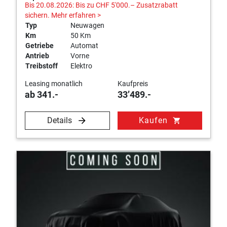
Bis 20.08.2026: Bis zu CHF 5'000.– Zusatzrabatt
sichern.
Mehr erfahren >
Typ
Neuwagen
Km
50 Km
Getriebe
Automat
Antrieb
Vorne
Treibstoff
Elektro
Leasing monatlich
Kaufpreis
ab 341.-
33’489.-
Details
Kaufen
shopping_cart