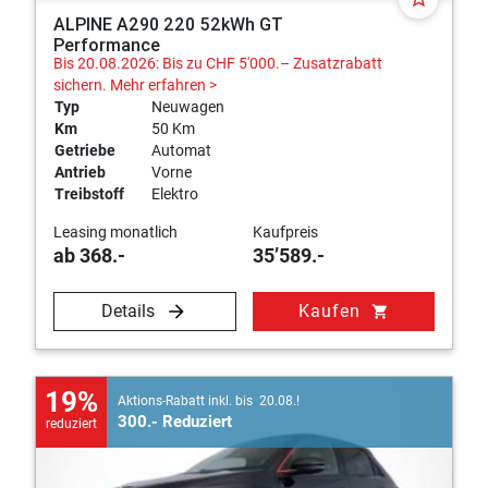
ALPINE A290 220 52kWh GT
Performance
Bis 20.08.2026: Bis zu CHF 5'000.– Zusatzrabatt
sichern.
Mehr erfahren >
Typ
Neuwagen
Km
50 Km
Getriebe
Automat
Antrieb
Vorne
Treibstoff
Elektro
Leasing monatlich
Kaufpreis
ab 368.-
35’589.-
Details
Kaufen
shopping_cart
19%
Aktions-Rabatt inkl. bis 20.08.!
300.- Reduziert
reduziert