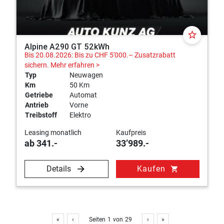
star_border
Alpine A290 GT 52kWh
Bis 20.08.2026: Bis zu CHF 5'000.– Zusatzrabatt
sichern.
Mehr erfahren >
Typ
Neuwagen
Km
50 Km
Getriebe
Automat
Antrieb
Vorne
Treibstoff
Elektro
Leasing monatlich
Kaufpreis
ab 341.-
33’989.-
Details
Kaufen
shopping_cart
«
‹
Seiten
1
von
29
›
»