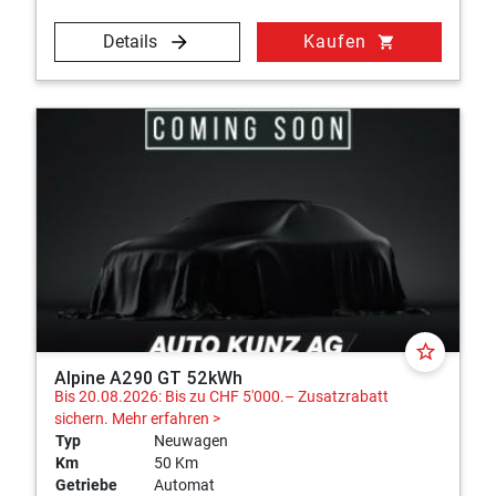
Details
Kaufen
shopping_cart
star_border
Alpine A290 GT 52kWh
Bis 20.08.2026: Bis zu CHF 5'000.– Zusatzrabatt
sichern.
Mehr erfahren >
Typ
Neuwagen
Km
50 Km
Getriebe
Automat