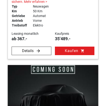
sichern.
Mehr erfahren >
Typ
Neuwagen
Km
50 Km
Getriebe
Automat
Antrieb
Vorne
Treibstoff
Elektro
Leasing monatlich
Kaufpreis
ab 367.-
35’489.-
Details
Kaufen
shopping_cart