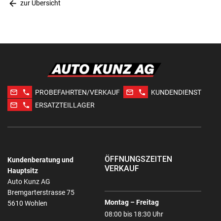
arrow_back
zur Übersicht
mail_outline
phone
mail_outline
phone
PROBEFAHRTEN/VERKAUF
KUNDENDIENST
mail_outline
phone
ERSATZTEILLAGER
ÖFFNUNGSZEITEN
Kundenberatung und
VERKAUF
Hauptsitz
Auto Kunz AG
Bremgarterstrasse 75
Montag – Freitag
5610 Wohlen
08:00 bis 18:30 Uhr