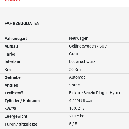
FAHRZEUGDATEN
Neuwagen
Fahrzeugart
Geländewagen / SUV
Aufbau
Grau
Farbe
Leder schwarz
Interieur
50 Km
Km
Automat
Getriebe
Vorne
Antrieb
Elektro/Benzin Plug-in-Hybrid
Treibstoff
4 / 1’498 ccm
Zylinder / Hubraum
160/218
kW/PS
2’015 kg
Leergewicht
5 / 5
Türen / Sitzplätze