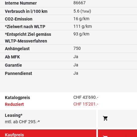
86667
Interne Nummer
5.6 (
)
Verbrauch in l/100 km
Total
16 g/km
CO2-Emission
111 g/km
*Zielwert nach WLTP
93 g/km
*Entspricht Ziel gemäss
WLTP-Messverfahren
750
Anhängelast
Ja
Ab MFK
Ja
Garantie
Ja
Pannendienst
CHF 43’690.-
Katalogpreis
CHF 15’201.-
Reduziert
Leasing*
shopping_cart
mtl. ab CHF 295.-*
Kaufpreis