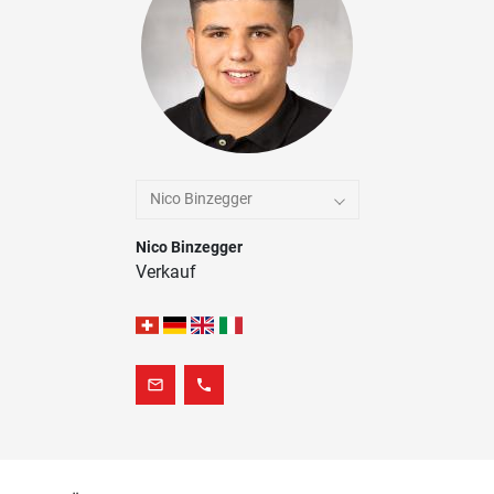
Nico Binzegger
Nico Binzegger
Verkauf
mail_outline
phone