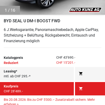
1 / 16
BYD SEAL U DM-I BOOST FWD
6 J.Werksgarantie, Panoramaschiebedach, Apple CarPlay,
Sitzheizung + Belüftung, Rückgaberecht, Eintausch und
Finanzierung möglich
CHF 43’690.-
Katalogpreis
CHF 15’201.-
Reduziert
Leasing*
shopping_cart
mtl. ab CHF 295.-*
Kaufpreis
shopping_cart
CHF 28’489.-
Bis 20.08.2026: Bis zu CHF 5'000.– Zusatzrabatt sichern.
Mehr
erfahren >