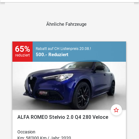
Ähnliche Fahrzeuge
65%
Rabatt auf CH Listenpreis 20.08.!
500.- Reduziert
reduziert
star_border
ALFA ROMEO Stelvio 2.0 Q4 280 Veloce
Occasion
Km: 58’000 Km / Jahr: 2020