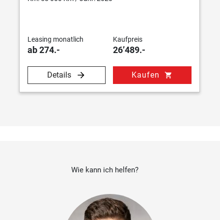
Leasing monatlich
Kaufpreis
ab 274.-
26’489.-
Details
Kaufen
shopping_cart
Wie kann ich helfen?