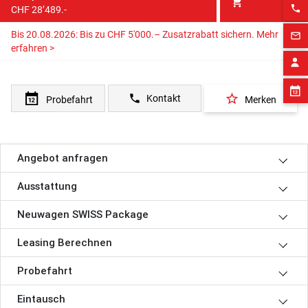
shopping_cart
phone
CHF 28’489.-
Bis 20.08.2026: Bis zu CHF 5'000.– Zusatzrabatt sichern.
Mehr
mail_outline
erfahren >
star_border
phone
Kontakt
Probefahrt
Merken
Angebot anfragen
Ausstattung
Neuwagen SWISS Package
Leasing Berechnen
Probefahrt
Eintausch