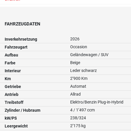
FAHRZEUGDATEN
2026
Inverkehrsetzung
Occasion
Fahrzeugart
Geländewagen / SUV
Aufbau
Beige
Farbe
Leder schwarz
Interieur
2’900 Km
Km
Automat
Getriebe
Allrad
Antrieb
Elektro/Benzin Plug-in-Hybrid
Treibstoff
4 / 1’497 ccm
Zylinder / Hubraum
238/324
kW/PS
2’175 kg
Leergewicht