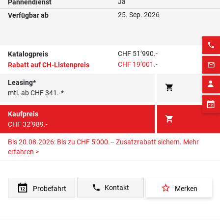
Ja
Pannendienst
25. Sep. 2026
Verfügbar ab
phone
CHF 51’990.-
Katalogpreis
CHF 19’001.-
mail_outline
Rabatt auf CH-Listenpreis
Leasing*
shopping_cart
mtl. ab CHF 341.-*
Kaufpreis
shopping_cart
CHF 32’989.-
Bis 20.08.2026: Bis zu CHF 5'000.– Zusatzrabatt sichern.
Mehr
erfahren >
star_border
phone
Kontakt
Probefahrt
Merken