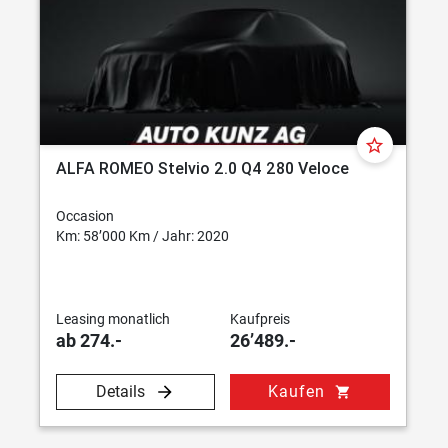
star_border
ALFA ROMEO Stelvio 2.0 Q4 280 Veloce
Occasion
Km: 58’000 Km / Jahr: 2020
Leasing monatlich
Kaufpreis
ab 274.-
26’489.-
Details
Kaufen
shopping_cart