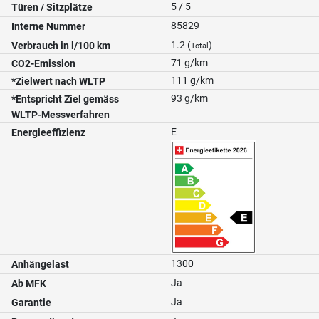
5 / 5
Türen / Sitzplätze
85829
Interne Nummer
1.2 (
)
Verbrauch in l/100 km
Total
71 g/km
CO2-Emission
111 g/km
*Zielwert nach WLTP
93 g/km
*Entspricht Ziel gemäss
WLTP-Messverfahren
E
Energieeffizienz
1300
Anhängelast
Ja
Ab MFK
Ja
Garantie