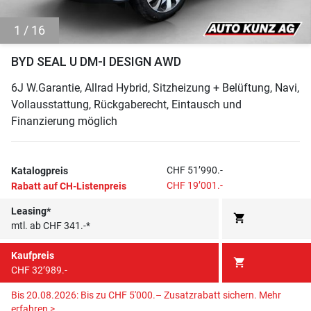
1 / 16
BYD SEAL U DM-I DESIGN AWD
6J W.Garantie, Allrad Hybrid, Sitzheizung + Belüftung, Navi,
Vollausstattung, Rückgaberecht, Eintausch und
Finanzierung möglich
CHF 51’990.-
Katalogpreis
CHF 19’001.-
Rabatt auf CH-Listenpreis
Leasing*
shopping_cart
mtl. ab CHF 341.-*
Kaufpreis
shopping_cart
CHF 32’989.-
Bis 20.08.2026: Bis zu CHF 5'000.– Zusatzrabatt sichern.
Mehr
erfahren >