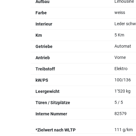
Limousine
Aufbau
weiss
Farbe
Leder schw
Interieur
5 Km
Km
Automat
Getriebe
Vorne
Antrieb
Elektro
Treibstoff
100/136
kW/PS
1’520 kg
Leergewicht
5 / 5
Türen / Sitzplätze
82579
Interne Nummer
111 g/km
*Zielwert nach WLTP