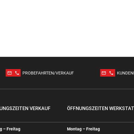
mail_outline
phone
mail_outline
phone
PROBEFAHRTEN/VERKAUF
KUNDEN
UNGSZEITEN VERKAUF
ÖFFNUNGSZEITEN WERKSTA
 – Freitag
Montag – Freitag