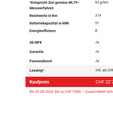
93 g/km
*Entspricht Ziel gemäss WLTP-
Messverfahren
374
Reichweite in Km
51
Batteriekapazität in kWh
B
Energieeffizienz
Ja
Ab MFK
Ja
Garantie
Ja
Pannendienst
mtl. ab CH
Leasing*
Kaufpreis
CHF 22’7
Bis 20.08.2026: Bis zu CHF 5'000.– Zusatzrabatt sic