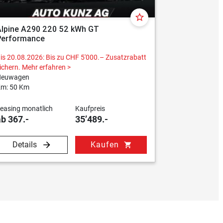
star_border
Alpine A290 220 52 kWh GT
Alpine A29
Performance
Performan
is 20.08.2026: Bis zu CHF 5'000.– Zusatzrabatt
Bis 20.08.202
ichern.
Mehr erfahren >
sichern.
Mehr 
Neuwagen
Neuwagen
m: 50 Km
Km: 50 Km
easing monatlich
Kaufpreis
Leasing mona
ab 367.-
35’489.-
ab 367.-
Details
Kaufen
Details
shopping_cart