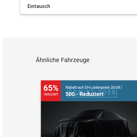
Eintausch
Ähnliche Fahrzeuge
65%
Rabatt auf CH Listenpreis 20.08.!
500.- Reduziert
reduziert