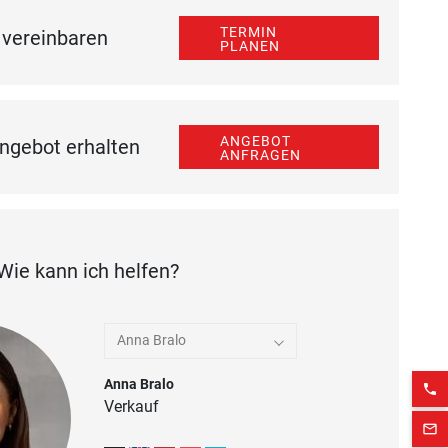
TERMIN
 vereinbaren
PLANEN
ANGEBOT
ngebot erhalten
ANFRAGEN
Wie kann ich helfen?
Anna Bralo
Anna Bralo
phone
Verkauf
mail_outline