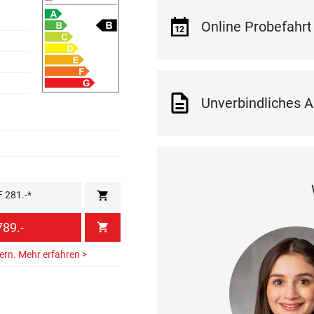
Online Probefahrt
Unverbindliches A
shopping_cart
F 281.-*
89.-
shopping_cart
hern.
Mehr erfahren >