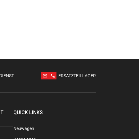
mail_outline
phone
DIENST
ERSATZTEILLAGER
TT
QUICK LINKS
Neuwagen