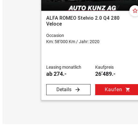
star_borde
ALFA ROMEO Stelvio 2.0 Q4 280
Veloce
Occasion
Km: 58’000 Km / Jahr: 2020
Leasing monatlich
Kaufpreis
ab 274.-
26’489.-
Details
Kaufen
shopping_cart