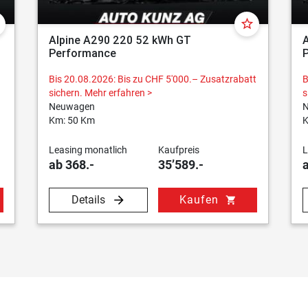
r
star_border
Alpine A290 220 52 kWh GT
Performance
Bis 20.08.2026: Bis zu CHF 5'000.– Zusatzrabatt
B
sichern.
Mehr erfahren >
s
Neuwagen
Km: 50 Km
K
Leasing monatlich
Kaufpreis
L
ab 368.-
35’589.-
Details
Kaufen
shopping_cart