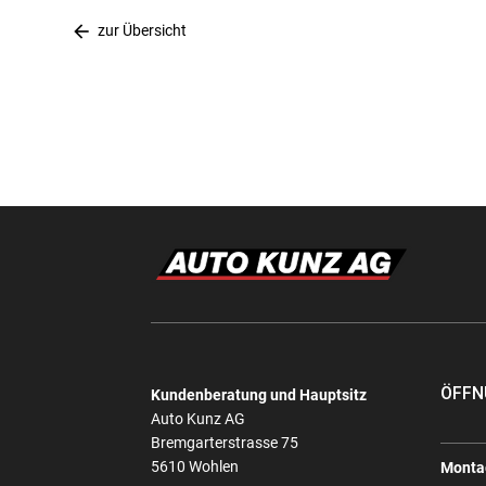
arrow_back
zur Übersicht
ÖFFN
Kundenberatung und Hauptsitz
Auto Kunz AG
Bremgarterstrasse 75
5610 Wohlen
Montag