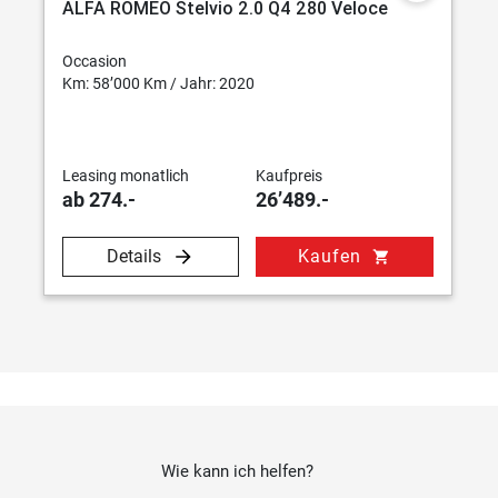
ALFA ROMEO Stelvio 2.0 Q4 280 Veloce
Occasion
Km: 58’000 Km / Jahr: 2020
Leasing monatlich
Kaufpreis
ab 274.-
26’489.-
Details
Kaufen
shopping_cart
Wie kann ich helfen?