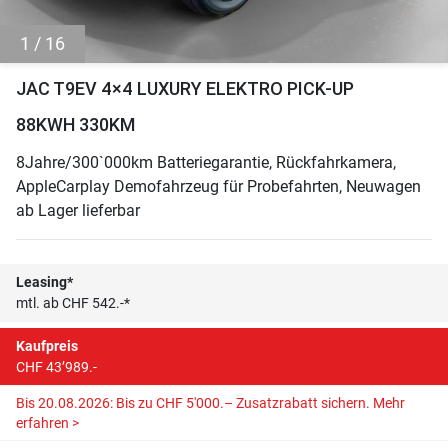
1 / 16
JAC T9EV 4×4 LUXURY ELEKTRO PICK-UP
88KWH 330KM
8Jahre/300`000km Batteriegarantie, Rückfahrkamera,
AppleCarplay Demofahrzeug für Probefahrten, Neuwagen
ab Lager lieferbar
Leasing*
mtl. ab CHF 542.-*
Kaufpreis
CHF 43’989.-
Bis 20.08.2026: Bis zu CHF 5'000.– Zusatzrabatt sichern.
Mehr
erfahren >