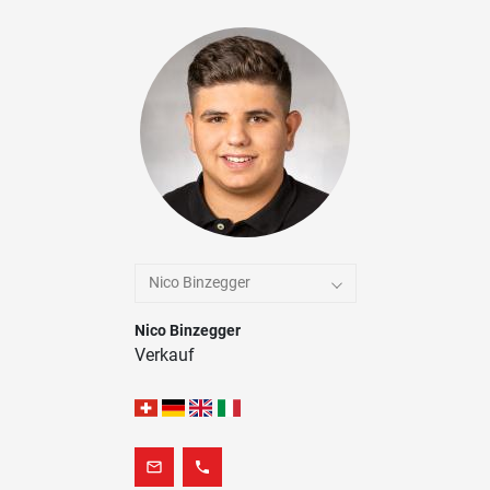
Nico Binzegger
Nico Binzegger
Verkauf
mail_outline
phone