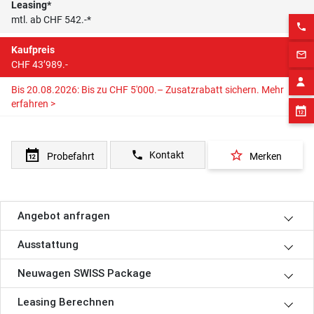
Leasing*
mtl. ab CHF 542.-*
phone
Kaufpreis
mail_outline
CHF 43’989.-
Bis 20.08.2026: Bis zu CHF 5'000.– Zusatzrabatt sichern.
Mehr
erfahren >
star_border
phone
Kontakt
Probefahrt
Merken
Angebot anfragen
Ausstattung
Neuwagen SWISS Package
Leasing Berechnen