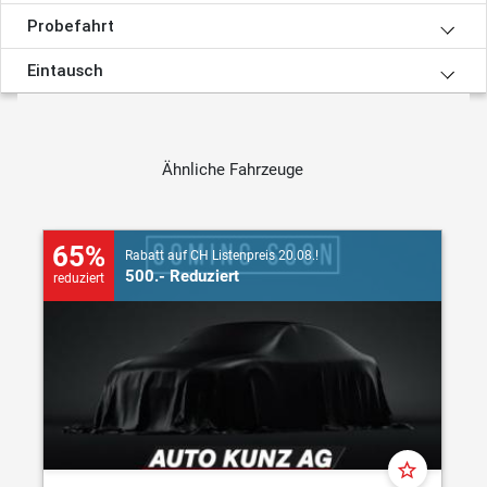
Probefahrt
Eintausch
Ähnliche Fahrzeuge
65%
Rabatt auf CH Listenpreis 20.08.!
500.- Reduziert
reduziert
star_border