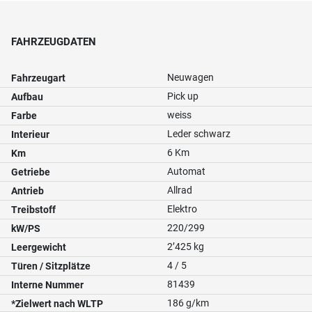
FAHRZEUGDATEN
Neuwagen
Fahrzeugart
Pick up
Aufbau
weiss
Farbe
Leder schwarz
Interieur
6 Km
Km
Automat
Getriebe
Allrad
Antrieb
Elektro
Treibstoff
220/299
kW/PS
2’425 kg
Leergewicht
4 / 5
Türen / Sitzplätze
81439
Interne Nummer
186 g/km
*Zielwert nach WLTP