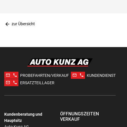
arrow_back
zur Übersicht
mail_outline
phone
mail_outline
phone
PROBEFAHRTEN/VERKAUF
KUNDENDIENST
mail_outline
phone
ERSATZTEILLAGER
ÖFFNUNGSZEITEN
Kundenberatung und
VERKAUF
Hauptsitz
Auto Kunz AG