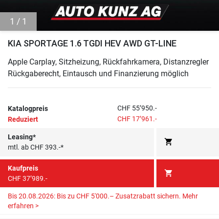
1 / 1
KIA SPORTAGE 1.6 TGDI HEV AWD GT-LINE
Apple Carplay, Sitzheizung, Rückfahrkamera, Distanzregler
Rückgaberecht, Eintausch und Finanzierung möglich
CHF 55’950.-
Katalogpreis
CHF 17’961.-
Reduziert
Leasing*
shopping_cart
mtl. ab CHF 393.-*
Kaufpreis
shopping_cart
CHF 37’989.-
Bis 20.08.2026: Bis zu CHF 5'000.– Zusatzrabatt sichern.
Mehr
erfahren >