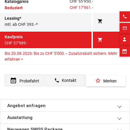
CHF 55’950.-
Katalogpreis
CHF 17’961.-
Reduziert
phone
Leasing*
shopping_cart
mtl. ab CHF 393.-*
mail_outline
Kaufpreis
shopping_cart
CHF 37’989.-
Bis 20.08.2026: Bis zu CHF 5'000.– Zusatzrabatt sichern.
Mehr
erfahren >
star_border
phone
Kontakt
Probefahrt
Merken
Angebot anfragen
Ausstattung
Neuwagen SWISS Package