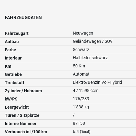
FAHRZEUGDATEN
Neuwagen
Fahrzeugart
Geländewagen / SUV
Aufbau
Schwarz
Farbe
Halbleder schwarz
Interieur
50 Km
Km
Automat
Getriebe
Elektro/Benzin Voll-Hybrid
Treibstoff
4 / 1’598 ccm
Zylinder / Hubraum
176/239
kW/PS
1’838 kg
Leergewicht
/
Türen / Sitzplätze
87158
Interne Nummer
6.4 (
)
Verbrauch in l/100 km
Total