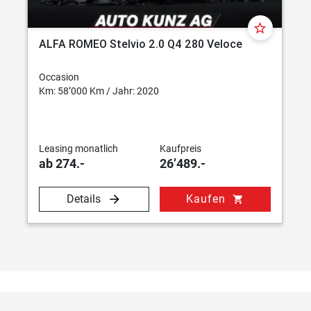
star_border
ALFA ROMEO Stelvio 2.0 Q4 280 Veloce
Occasion
Km: 58’000 Km / Jahr: 2020
Leasing monatlich
Kaufpreis
ab 274.-
26’489.-
Details
Kaufen
shopping_cart