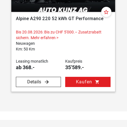
star_border
Alpine A290 220 52 kWh GT Performance
Bis 20.08.2026: Bis zu CHF 5'000.– Zusatzrabatt
sichern.
Mehr erfahren >
Neuwagen
Km: 50 Km
Leasing monatlich
Kaufpreis
ab 368.-
35’589.-
Details
Kaufen
shopping_cart