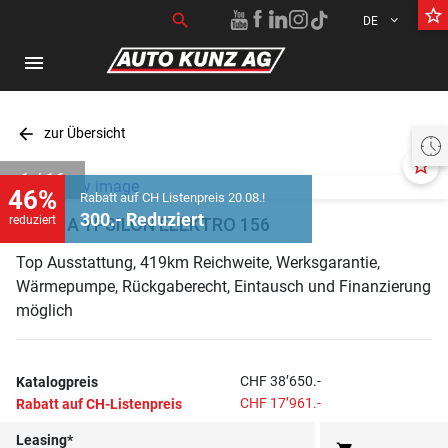
star_border
Suchen nach:
search
DE
menu
arrow_back
zur Übersicht
Aktuell geschlossen öffnet heute um 07:30 bis 18:30 Uhr
star_border
1 / 16
46%
Rabatt auf CH Listenpreis 20.08.!
300.- Reduziert
reduziert
LANCIA YPSILON ELEKTRO 156
Top Ausstattung, 419km Reichweite, Werksgarantie,
Wärmepumpe, Rückgaberecht, Eintausch und Finanzierung
möglich
CHF 38’650.-
Katalogpreis
CHF 17’961.-
Rabatt auf CH-Listenpreis
Leasing*