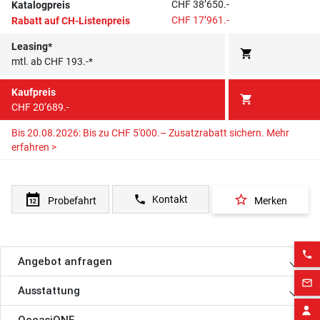
CHF 38’650.-
Katalogpreis
CHF 17’961.-
Rabatt auf CH-Listenpreis
Leasing*
shopping_cart
mtl. ab CHF 193.-*
Kaufpreis
shopping_cart
CHF 20’689.-
Bis 20.08.2026: Bis zu CHF 5'000.– Zusatzrabatt sichern.
Mehr
erfahren >
star_border
phone
Kontakt
Probefahrt
Merken
phone
Angebot anfragen
mail_outline
Ausstattung
OccasiONE