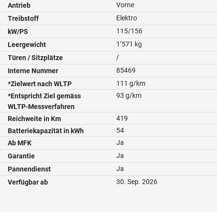
Vorne
Antrieb
Elektro
Treibstoff
115/156
kW/PS
1’571 kg
Leergewicht
/
Türen / Sitzplätze
85469
Interne Nummer
111 g/km
*Zielwert nach WLTP
93 g/km
*Entspricht Ziel gemäss
WLTP-Messverfahren
419
Reichweite in Km
54
Batteriekapazität in kWh
Ja
Ab MFK
Ja
Garantie
Ja
Pannendienst
30. Sep. 2026
Verfügbar ab