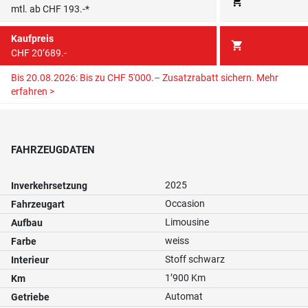
shopping_cart
mtl. ab CHF 193.-*
Kaufpreis
shopping_cart
CHF 20’689.-
Bis 20.08.2026: Bis zu CHF 5'000.– Zusatzrabatt sichern.
Mehr
erfahren >
FAHRZEUGDATEN
2025
Inverkehrsetzung
Occasion
Fahrzeugart
Limousine
Aufbau
weiss
Farbe
Stoff schwarz
Interieur
1’900 Km
Km
Automat
Getriebe