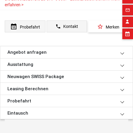
erfahren >
mail_outline
star_border
phone
Kontakt
Probefahrt
Merken
Angebot anfragen
Ausstattung
Neuwagen SWISS Package
Leasing Berechnen
Probefahrt
Eintausch