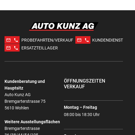
mail_outline
phone
mail_outline
phone
PROBEFAHRTEN/VERKAUF
KUNDENDIENST
mail_outline
phone
ERSATZTEILLAGER
ÖFFNUNGSZEITEN
Kundenberatung und
VERKAUF
Hauptsitz
Auto Kunz AG
Bremgarterstrasse 75
Montag – Freitag
5610 Wohlen
08:00 bis 18:30 Uhr
Weitere Ausstellungsflächen
Bremgarterstrasse