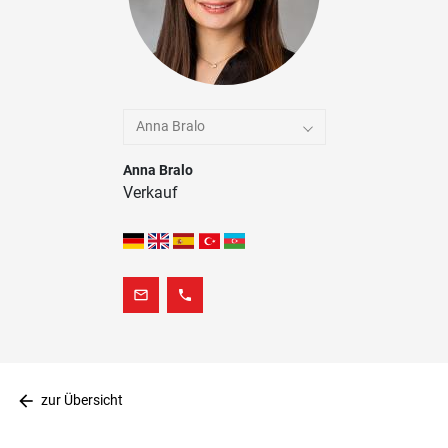
Anna Bralo
Anna Bralo
Verkauf
mail_outline
phone
arrow_back
zur Übersicht