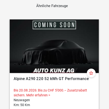
Ähnliche Fahrzeuge
star_border
Alpine A290 220 52 kWh GT Performance
Bis 20.08.2026: Bis zu CHF 5'000.– Zusatzrabatt
sichern.
Mehr erfahren >
Neuwagen
Km: 50 Km