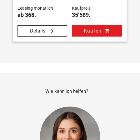
Leasing monatlich
Kaufpreis
ab 368.-
35’589.-
Details
Kaufen
shopping_cart
Wie kann ich helfen?