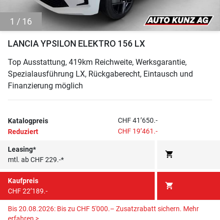
1 / 16
LANCIA YPSILON ELEKTRO 156 LX
Top Ausstattung, 419km Reichweite, Werksgarantie,
Spezialausführung LX, Rückgaberecht, Eintausch und
Finanzierung möglich
CHF 41’650.-
Katalogpreis
CHF 19’461.-
Reduziert
Leasing*
shopping_cart
mtl. ab CHF 229.-*
Kaufpreis
shopping_cart
CHF 22’189.-
Bis 20.08.2026: Bis zu CHF 5'000.– Zusatzrabatt sichern.
Mehr
erfahren >