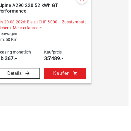
Alpine A290 220 52 kWh GT
Alpine A29
Performance
Performan
is 20.08.2026: Bis zu CHF 5'000.– Zusatzrabatt
Bis 20.08.202
ichern.
Mehr erfahren >
sichern.
Mehr 
Neuwagen
Neuwagen
m: 50 Km
Km: 50 Km
easing monatlich
Kaufpreis
Leasing mona
ab 367.-
35’489.-
ab 367.-
Details
Kaufen
Details
shopping_cart