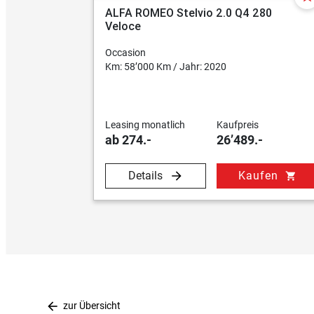
ALFA ROMEO Stelvio 2.0 Q4 280
Veloce
Occasion
Km: 58’000 Km / Jahr: 2020
Leasing monatlich
Kaufpreis
ab 274.-
26’489.-
Details
Kaufen
shopping_cart
arrow_back
zur Übersicht