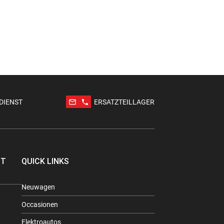
mail_outline
phone
DIENST
ERSATZTEILLAGER
TT
QUICK LINKS
Neuwagen
Occasionen
Elektroautos