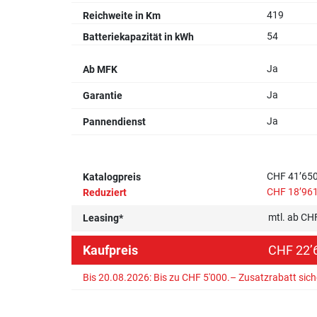
419
Reichweite in Km
54
Batteriekapazität in kWh
Ja
Ab MFK
Ja
Garantie
Ja
Pannendienst
CHF 41’650
Katalogpreis
CHF 18’961
Reduziert
mtl. ab CH
Leasing*
Kaufpreis
CHF 22’6
Bis 20.08.2026: Bis zu CHF 5'000.– Zusatzrabatt sic