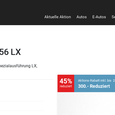
Aktuelle Aktion
Autos
E-Autos
S
Heu
156 LX
pezialausführung LX,
45%
Aktions-Rabatt inkl. bis 2
300.- Reduziert
reduziert