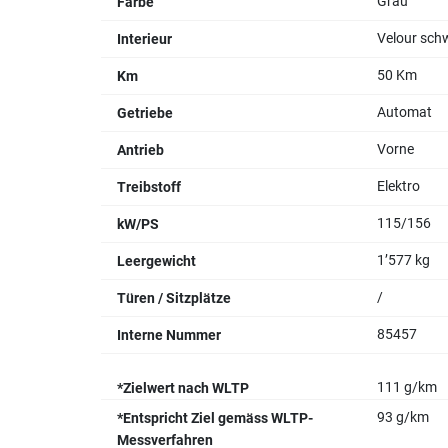
Grau
Farbe
Velour sch
Interieur
50 Km
Km
Automat
Getriebe
Vorne
Antrieb
Elektro
Treibstoff
115/156
kW/PS
1’577 kg
Leergewicht
/
Türen / Sitzplätze
85457
Interne Nummer
111 g/km
*Zielwert nach WLTP
93 g/km
*Entspricht Ziel gemäss WLTP-
Messverfahren