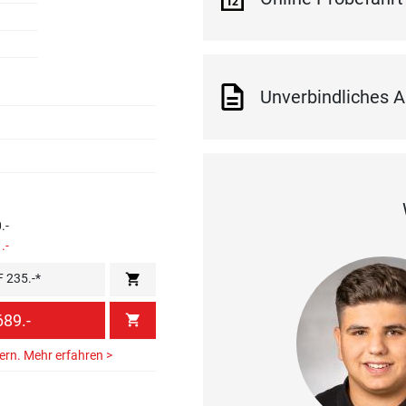
Unverbindliches A
.-
.-
shopping_cart
F 235.-*
89.-
shopping_cart
hern.
Mehr erfahren >