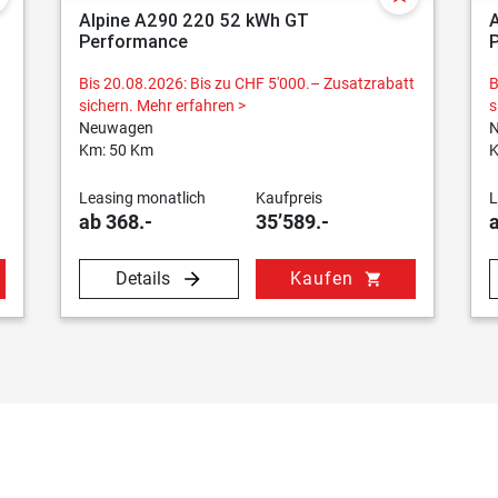
Alpine A290 220 52 kWh GT
Performance
Bis 20.08.2026: Bis zu CHF 5'000.– Zusatzrabatt
B
sichern.
Mehr erfahren >
s
Neuwagen
Km: 50 Km
K
Leasing monatlich
Kaufpreis
L
ab 368.-
35’589.-
Details
Kaufen
shopping_cart