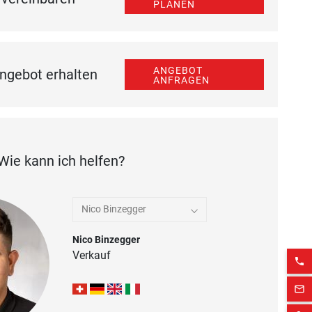
PLANEN
ANGEBOT
ngebot erhalten
ANFRAGEN
Wie kann ich helfen?
Nico Binzegger
Nico Binzegger
Verkauf
phone
mail_outline