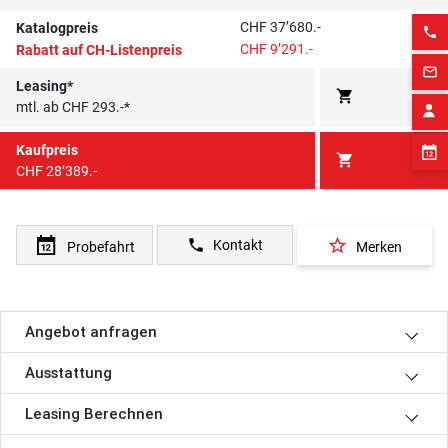
CHF 37’680.-
Katalogpreis
phone
CHF 9’291.-
Rabatt auf CH-Listenpreis
mail_outline
Leasing*
shopping_cart
mtl. ab CHF 293.-*
Kaufpreis
shopping_cart
CHF 28’389.-
star_border
phone
Kontakt
Probefahrt
Merken
Angebot anfragen
Ausstattung
Leasing Berechnen