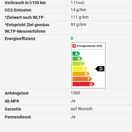
1 (
)
Verbrauch in l/100 km
Total
14 g/km
CO2-Emission
111 g/km
*Zielwert nach WLTP
93 g/km
*Entspricht Ziel gemäss
WLTP-Messverfahren
D
Energieeffizienz
1500
Anhängelast
Ja
Ab MFK
auf Wunsch
Garantie
Ja
Pannendienst