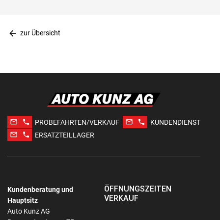
arrow_back
zur Übersicht
mail_outline
phone
mail_outline
phone
PROBEFAHRTEN/VERKAUF
KUNDENDIENST
mail_outline
phone
ERSATZTEILLAGER
ÖFFNUNGSZEITEN
Kundenberatung und
VERKAUF
Hauptsitz
Auto Kunz AG