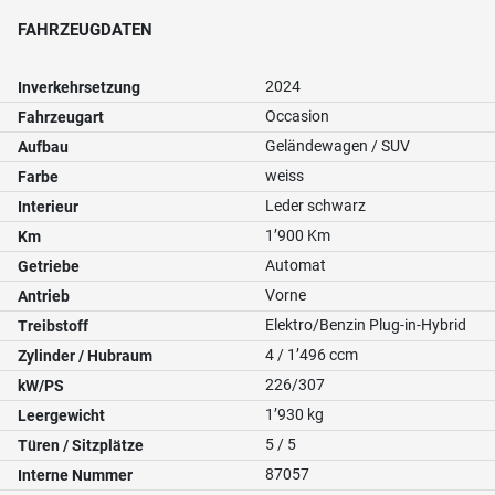
FAHRZEUGDATEN
2024
Inverkehrsetzung
Occasion
Fahrzeugart
Geländewagen / SUV
Aufbau
weiss
Farbe
Leder schwarz
Interieur
1’900 Km
Km
Automat
Getriebe
Vorne
Antrieb
Elektro/Benzin Plug-in-Hybrid
Treibstoff
4 / 1’496 ccm
Zylinder / Hubraum
226/307
kW/PS
1’930 kg
Leergewicht
5 / 5
Türen / Sitzplätze
87057
Interne Nummer