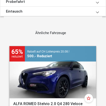
Probefahrt
Eintausch
Ähnliche Fahrzeuge
65%
Rabatt auf CH Listenpreis 20.08.!
500.- Reduziert
reduziert
star_border
ALFA ROMEO Stelvio 2.0 Q4 280 Veloce