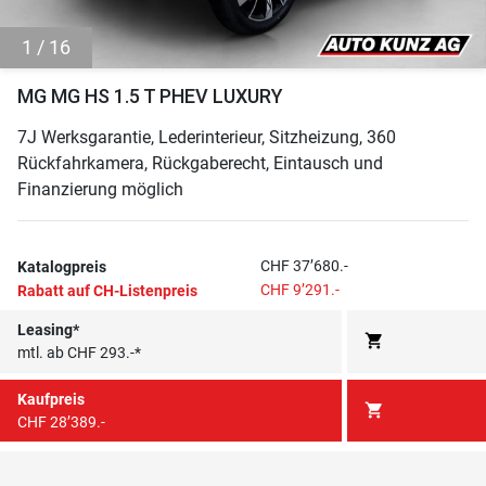
1 / 16
MG MG HS 1.5 T PHEV LUXURY
7J Werksgarantie, Lederinterieur, Sitzheizung, 360
Rückfahrkamera, Rückgaberecht, Eintausch und
Finanzierung möglich
CHF 37’680.-
Katalogpreis
CHF 9’291.-
Rabatt auf CH-Listenpreis
Leasing*
shopping_cart
mtl. ab CHF 293.-*
Kaufpreis
shopping_cart
CHF 28’389.-