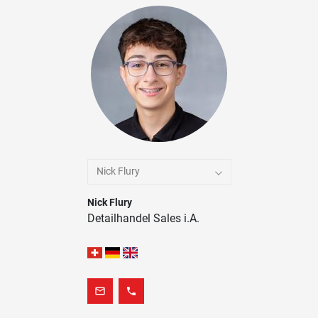
Nick Flury
Nick Flury
Detailhandel Sales i.A.
mail_outline
phone