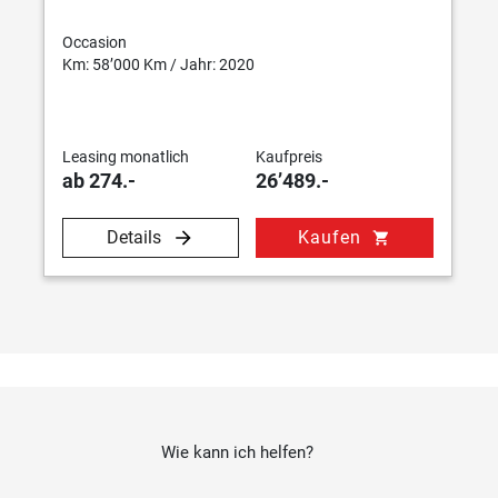
Occasion
Km: 58’000 Km / Jahr: 2020
Leasing monatlich
Kaufpreis
ab 274.-
26’489.-
Details
Kaufen
shopping_cart
Wie kann ich helfen?