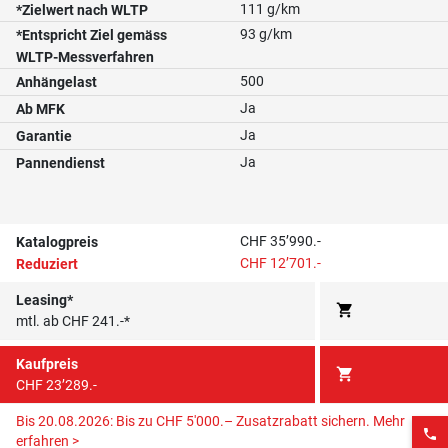
111 g/km
*Zielwert nach WLTP
93 g/km
*Entspricht Ziel gemäss
WLTP-Messverfahren
500
Anhängelast
Ja
Ab MFK
Ja
Garantie
Ja
Pannendienst
CHF 35’990.-
Katalogpreis
CHF 12’701.-
Reduziert
Leasing*
shopping_cart
mtl. ab CHF 241.-*
Kaufpreis
shopping_cart
CHF 23’289.-
Bis 20.08.2026: Bis zu CHF 5'000.– Zusatzrabatt sichern.
Mehr
phone
erfahren >