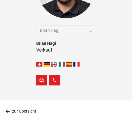
Brian Hagi
Brian Hagi
Verkauf
mail_outline
phone
arrow_back
zur Übersicht