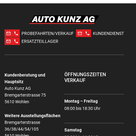
mail_outline
phone
mail_outline
phone
PROBEFAHRTEN/VERKAUF
KUNDENDIENST
mail_outline
phone
ERSATZTEILLAGER
ÖFFNUNGSZEITEN
Kundenberatung und
VERKAUF
Hauptsitz
Auto Kunz AG
Bremgarterstrasse 75
Montag – Freitag
5610 Wohlen
08:00 bis 18:30 Uhr
Weitere Ausstellungsflächen
Bremgarterstrasse
36/38/44/54/105
Samstag
5610 Wohlen