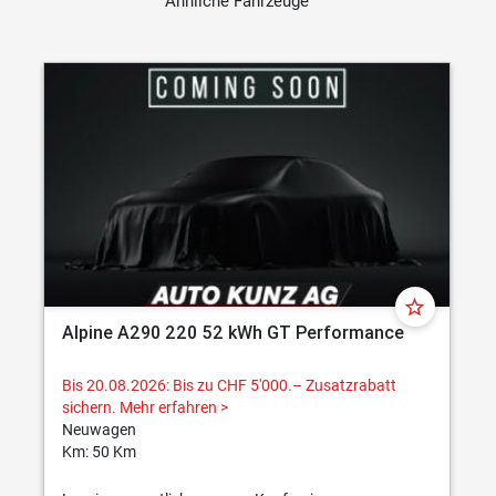
Ähnliche Fahrzeuge
star_border
Alpine A290 220 52 kWh GT Performance
Bis 20.08.2026: Bis zu CHF 5'000.– Zusatzrabatt
sichern.
Mehr erfahren >
Neuwagen
Km: 50 Km