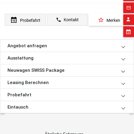
mail_outline
star_border
phone
Kontakt
Probefahrt
Merken
Angebot anfragen
Ausstattung
Neuwagen SWISS Package
Leasing Berechnen
Probefahrt
Eintausch