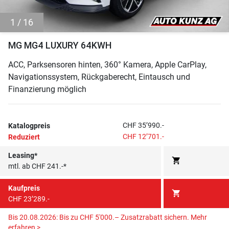
1 / 16
MG MG4 LUXURY 64KWH
ACC, Parksensoren hinten, 360° Kamera, Apple CarPlay,
Navigationssystem, Rückgaberecht, Eintausch und
Finanzierung möglich
CHF 35’990.-
Katalogpreis
CHF 12’701.-
Reduziert
Leasing*
shopping_cart
mtl. ab CHF 241.-*
Kaufpreis
shopping_cart
CHF 23’289.-
Bis 20.08.2026: Bis zu CHF 5'000.– Zusatzrabatt sichern.
Mehr
erfahren >