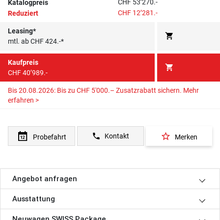
CHF 53’270.-
Katalogpreis
CHF 12’281.-
Reduziert
Leasing*
shopping_cart
mtl. ab CHF 424.-*
Kaufpreis
shopping_cart
CHF 40’989.-
Bis 20.08.2026: Bis zu CHF 5'000.– Zusatzrabatt sichern.
Mehr
erfahren >
star_border
phone
Kontakt
Probefahrt
Merken
Angebot anfragen
Ausstattung
Neuwagen SWISS Package