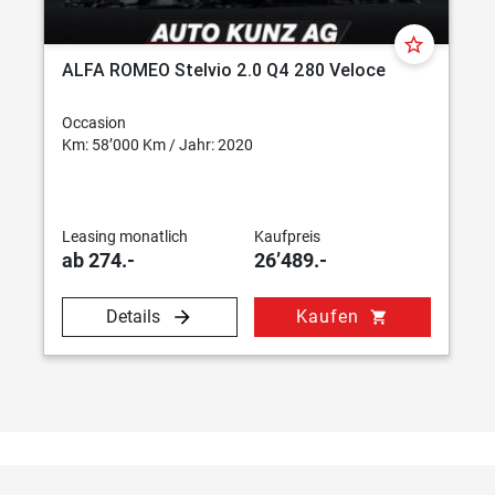
star_border
ALFA ROMEO Stelvio 2.0 Q4 280 Veloce
Occasion
Km: 58’000 Km / Jahr: 2020
Leasing monatlich
Kaufpreis
ab 274.-
26’489.-
Details
Kaufen
shopping_cart