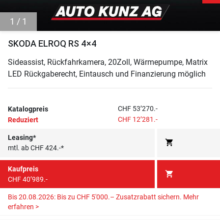
1 / 1
SKODA ELROQ RS 4×4
Sideassist, Rückfahrkamera, 20Zoll, Wärmepumpe, Matrix
LED Rückgaberecht, Eintausch und Finanzierung möglich
CHF 53’270.-
Katalogpreis
CHF 12’281.-
Reduziert
Leasing*
shopping_cart
mtl. ab CHF 424.-*
Kaufpreis
shopping_cart
CHF 40’989.-
Bis 20.08.2026: Bis zu CHF 5'000.– Zusatzrabatt sichern.
Mehr
erfahren >