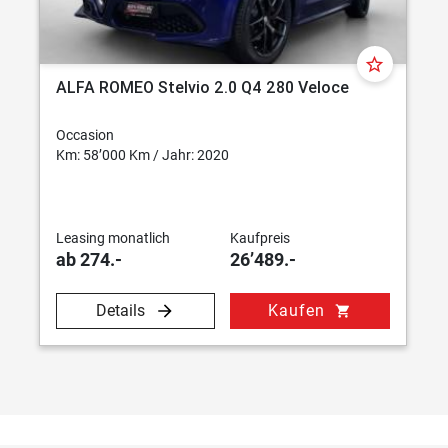
star_border
ALFA ROMEO Stelvio 2.0 Q4 280 Veloce
Occasion
Km: 58’000 Km / Jahr: 2020
Leasing monatlich
Kaufpreis
ab 274.-
26’489.-
Details
Kaufen
shopping_cart