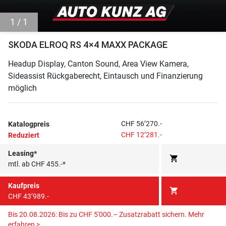
1 / 1
SKODA ELROQ RS 4×4 MAXX PACKAGE
Headup Display, Canton Sound, Area View Kamera,
Sideassist Rückgaberecht, Eintausch und Finanzierung
möglich
CHF 56’270.-
Katalogpreis
CHF 12’281.-
Reduziert
Leasing*
shopping_cart
mtl. ab CHF 455.-*
Kaufpreis
shopping_cart
CHF 43’989.-
Bis 20.08.2026: Bis zu CHF 5'000.– Zusatzrabatt sichern.
Mehr
erfahren >