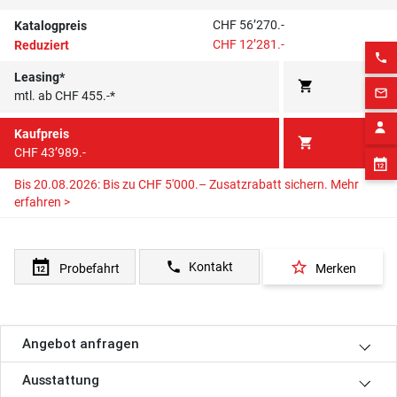
CHF 56’270.-
Katalogpreis
CHF 12’281.-
Reduziert
phone
Leasing*
shopping_cart
mail_outline
mtl. ab CHF 455.-*
Kaufpreis
shopping_cart
CHF 43’989.-
Bis 20.08.2026: Bis zu CHF 5'000.– Zusatzrabatt sichern.
Mehr
erfahren >
star_border
phone
Kontakt
Probefahrt
Merken
Angebot anfragen
Ausstattung