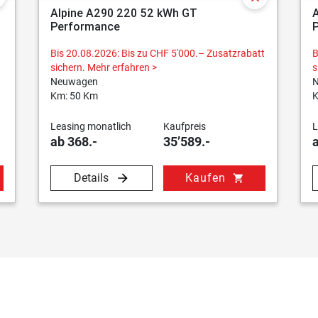
Alpine A290 220 52 kWh GT
Performance
Bis 20.08.2026: Bis zu CHF 5'000.– Zusatzrabatt
B
sichern.
Mehr erfahren >
s
Neuwagen
Km: 50 Km
K
Leasing monatlich
Kaufpreis
L
ab 368.-
35’589.-
Details
Kaufen
shopping_cart