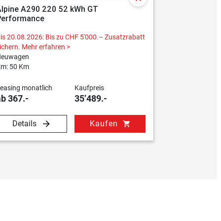
Alpine A290 220 52 kWh GT
Alpine A29
Performance
Performan
is 20.08.2026: Bis zu CHF 5'000.– Zusatzrabatt
Bis 20.08.202
ichern.
Mehr erfahren >
sichern.
Mehr 
Neuwagen
Neuwagen
m: 50 Km
Km: 50 Km
easing monatlich
Kaufpreis
Leasing mona
ab 367.-
35’489.-
ab 367.-
Details
Kaufen
Details
shopping_cart