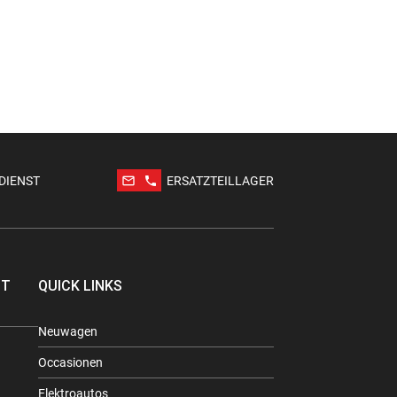
mail_outline
phone
DIENST
ERSATZTEILLAGER
TT
QUICK LINKS
Neuwagen
Occasionen
Elektroautos