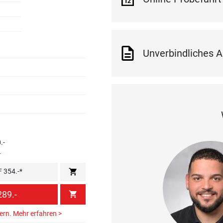
Unverbindliches A
.-
-
shopping_cart
F 354.-*
89.-
shopping_cart
hern.
Mehr erfahren >