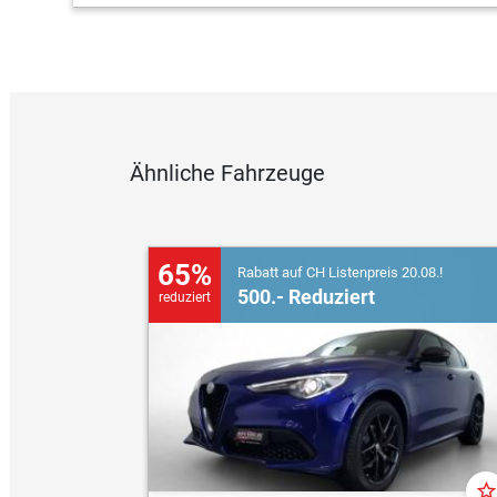
Ähnliche Fahrzeuge
65%
Rabatt auf CH Listenpreis 20.08.!
500.- Reduziert
reduziert
star_borde