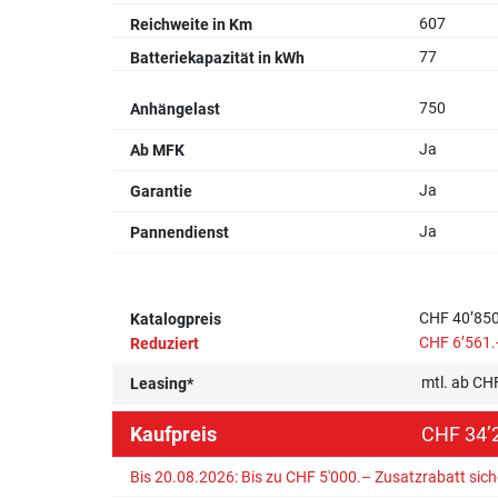
607
Reichweite in Km
77
Batteriekapazität in kWh
750
Anhängelast
Ja
Ab MFK
Ja
Garantie
Ja
Pannendienst
CHF 40’850
Katalogpreis
CHF 6’561.
Reduziert
mtl. ab CH
Leasing*
Kaufpreis
CHF 34’2
Bis 20.08.2026: Bis zu CHF 5'000.– Zusatzrabatt sic