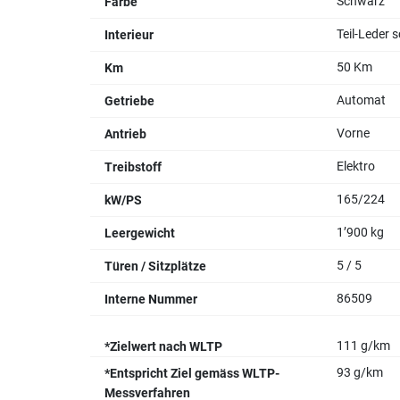
Schwarz
Farbe
Teil-Leder 
Interieur
50 Km
Km
Automat
Getriebe
Vorne
Antrieb
Elektro
Treibstoff
165/224
kW/PS
1’900 kg
Leergewicht
5 / 5
Türen / Sitzplätze
86509
Interne Nummer
111 g/km
*Zielwert nach WLTP
93 g/km
*Entspricht Ziel gemäss WLTP-
Messverfahren