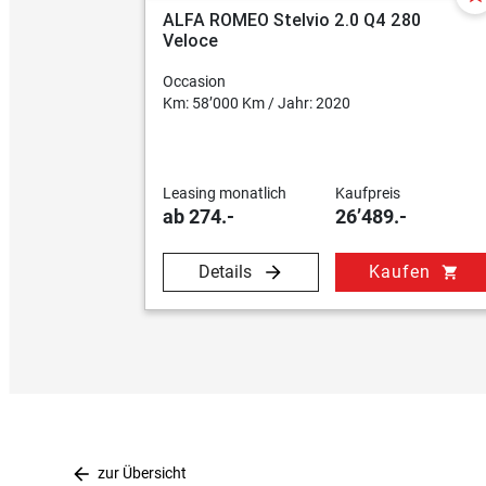
ALFA ROMEO Stelvio 2.0 Q4 280
Veloce
Occasion
Km: 58’000 Km / Jahr: 2020
Leasing monatlich
Kaufpreis
ab 274.-
26’489.-
Details
Kaufen
shopping_cart
arrow_back
zur Übersicht