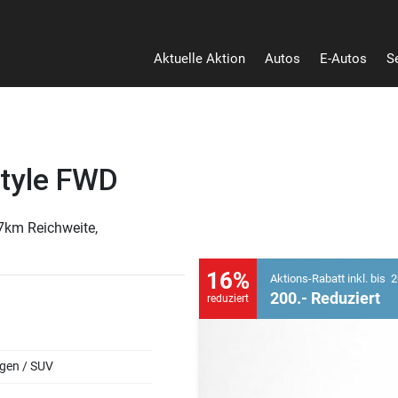
Aktuelle Aktion
Autos
E-Autos
S
tyle FWD
7km Reichweite,
16%
Aktions-Rabatt inkl. bis 2
200.- Reduziert
reduziert
gen / SUV