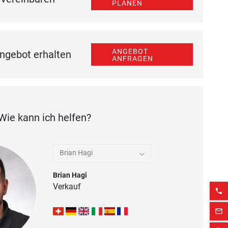
PLANEN
ANGEBOT
ngebot erhalten
ANFRAGEN
Wie kann ich helfen?
Brian Hagi
Brian Hagi
Verkauf
phone
mail_outline