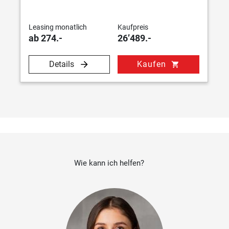
Leasing monatlich
Kaufpreis
ab 274.-
26’489.-
Details
Kaufen
shopping_cart
Wie kann ich helfen?