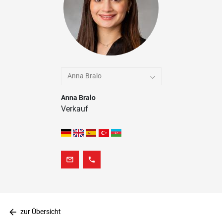
Anna Bralo
Anna Bralo
Verkauf
mail_outline
phone
arrow_back
zur Übersicht