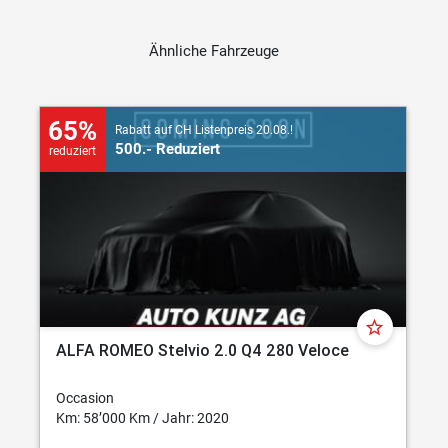
Ähnliche Fahrzeuge
65%
Rabatt auf CH Listenpreis 20.08.!
500.- Reduziert
reduziert
star_border
ALFA ROMEO Stelvio 2.0 Q4 280 Veloce
Occasion
Km: 58’000 Km / Jahr: 2020