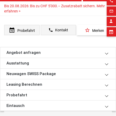
phone
Bis 20.08.2026: Bis zu CHF 5'000.– Zusatzrabatt sichern.
Mehr
erfahren >
mail_outline
star_border
phone
Kontakt
Probefahrt
Merken
Angebot anfragen
Ausstattung
Neuwagen SWISS Package
Leasing Berechnen
Probefahrt
Eintausch