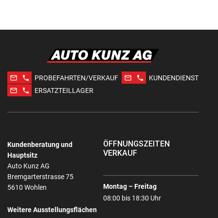
mail_outline
phone
mail_outline
phone
PROBEFAHRTEN/VERKAUF
KUNDENDIENST
mail_outline
phone
ERSATZTEILLAGER
ÖFFNUNGSZEITEN
Kundenberatung und
VERKAUF
Hauptsitz
Auto Kunz AG
Bremgarterstrasse 75
Montag – Freitag
5610 Wohlen
08:00 bis 18:30 Uhr
Weitere Ausstellungsflächen