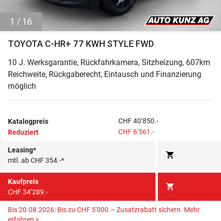
1 / 16
TOYOTA C-HR+ 77 KWH STYLE FWD
10 J. Werksgarantie, Rückfahrkamera, Sitzheizung, 607km
Reichweite, Rückgaberecht, Eintausch und Finanzierung
möglich
CHF 40’850.-
Katalogpreis
CHF 6’561.-
Reduziert
Leasing*
shopping_cart
mtl. ab CHF 354.-*
Kaufpreis
shopping_cart
CHF 34’289.-
Bis 20.08.2026: Bis zu CHF 5'000.– Zusatzrabatt sichern.
Mehr
erfahren >