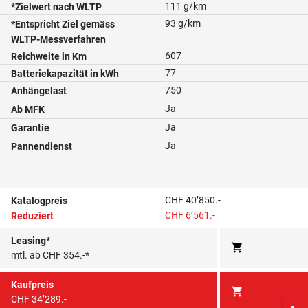
111 g/km
*Zielwert nach WLTP
93 g/km
*Entspricht Ziel gemäss
WLTP-Messverfahren
607
Reichweite in Km
77
Batteriekapazität in kWh
750
Anhängelast
Ja
Ab MFK
Ja
Garantie
Ja
Pannendienst
CHF 40’850.-
Katalogpreis
CHF 6’561.-
Reduziert
Leasing*
shopping_cart
mtl. ab CHF 354.-*
Kaufpreis
shopping_cart
CHF 34’289.-