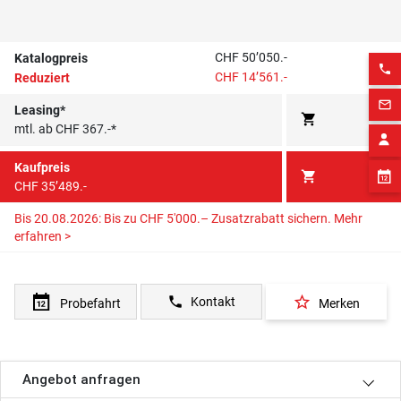
CHF 50’050.-
Katalogpreis
phone
CHF 14’561.-
Reduziert
mail_outline
Leasing*
shopping_cart
mtl. ab CHF 367.-*
Kaufpreis
shopping_cart
CHF 35’489.-
Bis 20.08.2026: Bis zu CHF 5'000.– Zusatzrabatt sichern.
Mehr
erfahren >
star_border
phone
Kontakt
Probefahrt
Merken
Angebot anfragen