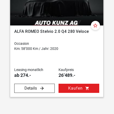
star_border
ALFA ROMEO Stelvio 2.0 Q4 280 Veloce
Occasion
Km: 58’000 Km / Jahr: 2020
Leasing monatlich
Kaufpreis
ab 274.-
26’489.-
Details
Kaufen
shopping_cart