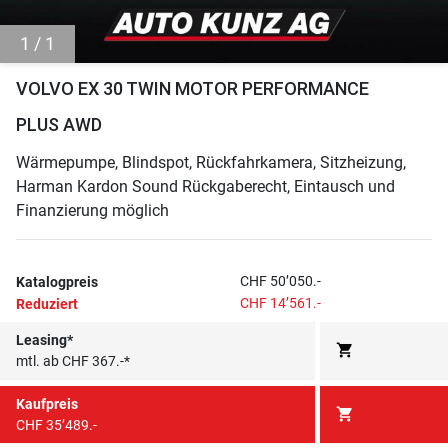
1 / 1
VOLVO EX 30 TWIN MOTOR PERFORMANCE
PLUS AWD
Wärmepumpe, Blindspot, Rückfahrkamera, Sitzheizung,
Harman Kardon Sound Rückgaberecht, Eintausch und
Finanzierung möglich
CHF 50’050.-
Katalogpreis
CHF 14’561.-
Reduziert
Leasing*
shopping_cart
mtl. ab CHF 367.-*
Kaufpreis
shopping_cart
CHF 35’489.-