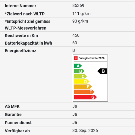
85369
Interne Nummer
111 g/km
*Zielwert nach WLTP
93 g/km
*Entspricht Ziel gemäss
WLTP-Messverfahren
450
Reichweite in Km
69
Batteriekapazität in kWh
B
Energieeffizienz
Ja
Ab MFK
Ja
Garantie
Ja
Pannendienst
30. Sep. 2026
Verfügbar ab