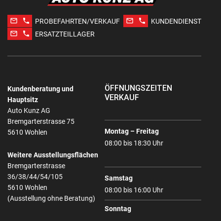
mail_outline
phone
mail_outline
phone
PROBEFAHRTEN/VERKAUF
KUNDENDIENST
mail_outline
phone
ERSATZTEILLAGER
ÖFFNUNGSZEITEN
Kundenberatung und
VERKAUF
Hauptsitz
Auto Kunz AG
Bremgarterstrasse 75
Montag – Freitag
5610 Wohlen
08:00 bis 18:30 Uhr
Weitere Ausstellungsflächen
Bremgarterstrasse
36/38/44/54/105
Samstag
5610 Wohlen
08:00 bis 16:00 Uhr
(Ausstellung ohne Beratung)
Sonntag