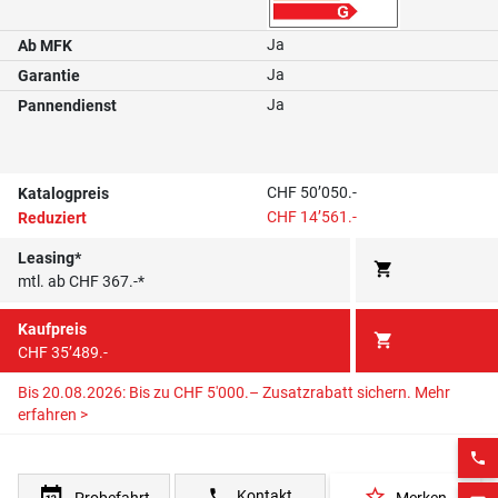
Ja
Ab MFK
Ja
Garantie
Ja
Pannendienst
CHF 50’050.-
Katalogpreis
CHF 14’561.-
Reduziert
Leasing*
shopping_cart
mtl. ab CHF 367.-*
Kaufpreis
shopping_cart
CHF 35’489.-
Bis 20.08.2026: Bis zu CHF 5'000.– Zusatzrabatt sichern.
Mehr
erfahren >
phone
star_border
phone
Kontakt
Probefahrt
Merken