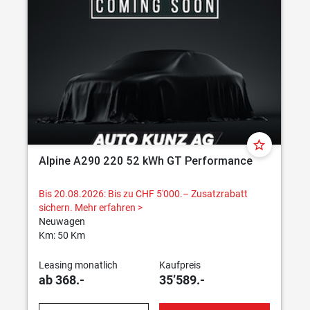
star_border
Alpine A290 220 52 kWh GT Performance
Bis 20.08.2026: Bis zu CHF 5'000.– Zusatzrabatt
sichern.
Mehr erfahren >
Neuwagen
Km: 50 Km
Leasing monatlich
Kaufpreis
ab 368.-
35’589.-