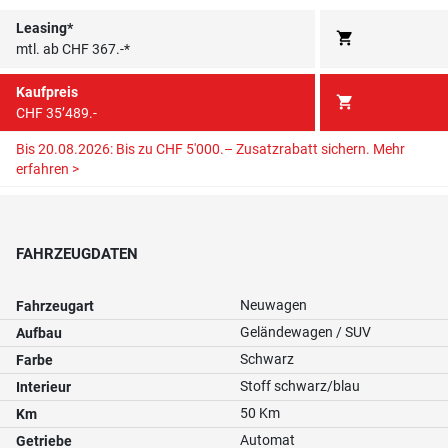
Leasing*
shopping_cart
mtl. ab CHF 367.-*
Kaufpreis
shopping_cart
CHF 35’489.-
Bis 20.08.2026: Bis zu CHF 5'000.– Zusatzrabatt sichern.
Mehr
erfahren >
FAHRZEUGDATEN
Neuwagen
Fahrzeugart
Geländewagen / SUV
Aufbau
Schwarz
Farbe
Stoff schwarz/blau
Interieur
50 Km
Km
Automat
Getriebe