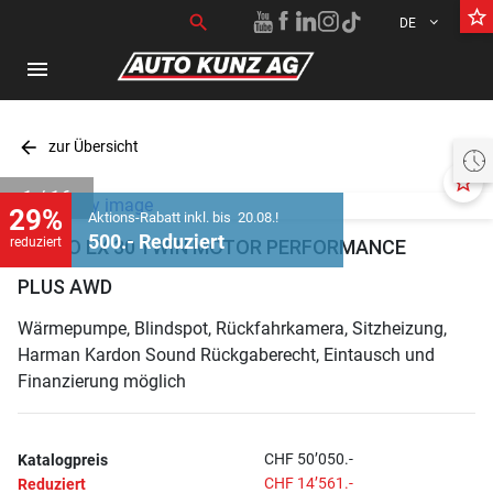
star_border
Suchen nach:
search
DE
menu
arrow_back
zur Übersicht
Heute offen 07:30 bis 18:30 Uhr
star_border
1 / 16
29%
Aktions-Rabatt inkl. bis 20.08.!
500.- Reduziert
reduziert
VOLVO EX 30 TWIN MOTOR PERFORMANCE
PLUS AWD
Wärmepumpe, Blindspot, Rückfahrkamera, Sitzheizung,
Harman Kardon Sound Rückgaberecht, Eintausch und
Finanzierung möglich
CHF 50’050.-
Katalogpreis
CHF 14’561.-
Reduziert