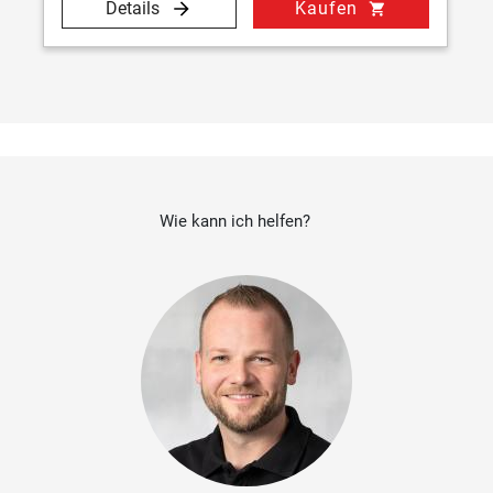
Details
Kaufen
shopping_cart
Wie kann ich helfen?