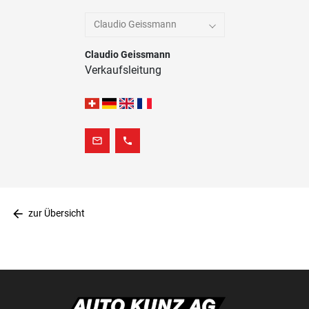
Claudio Geissmann
Claudio Geissmann
Verkaufsleitung
mail_outline
phone
arrow_back
zur Übersicht