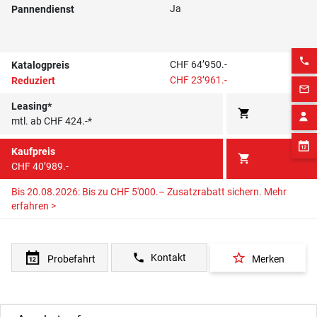
Ja
Pannendienst
phone
CHF 64’950.-
Katalogpreis
CHF 23’961.-
Reduziert
mail_outline
Leasing*
shopping_cart
mtl. ab CHF 424.-*
Kaufpreis
shopping_cart
CHF 40’989.-
Bis 20.08.2026: Bis zu CHF 5'000.– Zusatzrabatt sichern.
Mehr
erfahren >
star_border
phone
Kontakt
Probefahrt
Merken