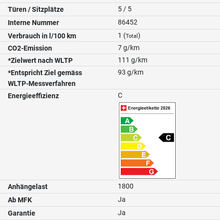
5 / 5
Türen / Sitzplätze
86452
Interne Nummer
1 (
)
Verbrauch in l/100 km
Total
7 g/km
CO2-Emission
111 g/km
*Zielwert nach WLTP
93 g/km
*Entspricht Ziel gemäss
WLTP-Messverfahren
C
Energieeffizienz
1800
Anhängelast
Ja
Ab MFK
Ja
Garantie