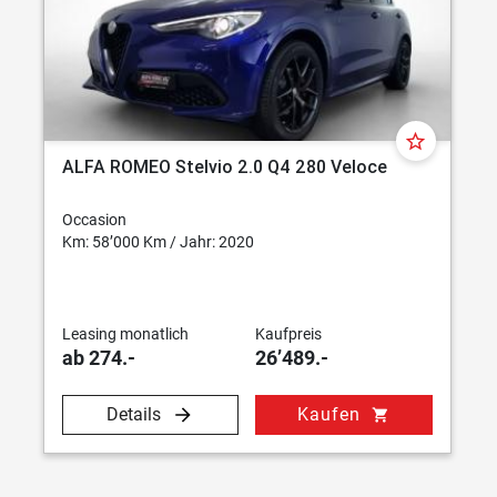
star_border
ALFA ROMEO Stelvio 2.0 Q4 280 Veloce
Occasion
Km: 58’000 Km / Jahr: 2020
Leasing monatlich
Kaufpreis
ab 274.-
26’489.-
Details
Kaufen
shopping_cart