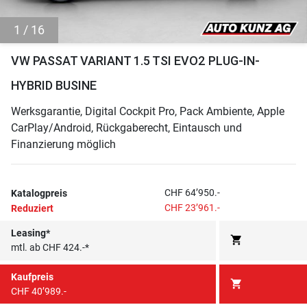
1 / 16
VW PASSAT VARIANT 1.5 TSI EVO2 PLUG-IN-
HYBRID BUSINE
Werksgarantie, Digital Cockpit Pro, Pack Ambiente, Apple
CarPlay/Android, Rückgaberecht, Eintausch und
Finanzierung möglich
CHF 64’950.-
Katalogpreis
CHF 23’961.-
Reduziert
Leasing*
shopping_cart
mtl. ab CHF 424.-*
Kaufpreis
shopping_cart
CHF 40’989.-