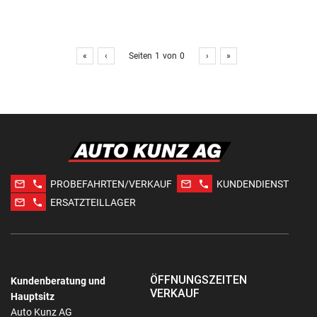
«
‹
Seiten
1
von
0
›
»
mail_outline
phone
mail_outline
phone
PROBEFAHRTEN/VERKAUF
KUNDENDIENST
mail_outline
phone
ERSATZTEILLAGER
ÖFFNUNGSZEITEN
Kundenberatung und
VERKAUF
Hauptsitz
Auto Kunz AG