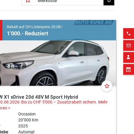
star_border
0
Merkliste
Rabatt auf CH Listenpreis 20.08.!
1’000.- Reduziert
phone
mail_outline
star_border
 X1 xDrive 20d 48V M Sport Hybrid
20.08.2026: Bis zu CHF 5'000.– Zusatzrabatt sichern.
Mehr
hren >
Occasion
20’000 Km
r
2025
iebe
Automat