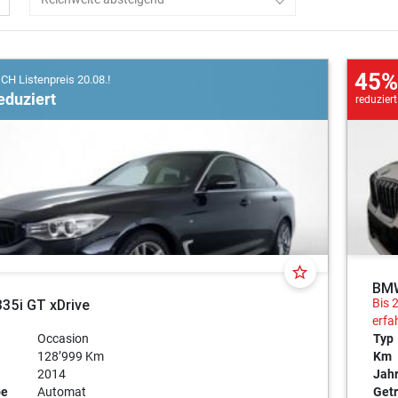
45%
 CH Listenpreis 20.08.!
eduziert
reduziert
star_border
BMW
35i GT xDrive
Bis 
erfa
Occasion
Typ
128’999 Km
Km
2014
Jah
be
Automat
Getr