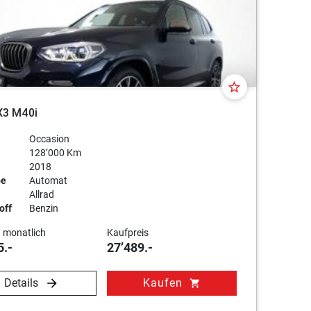
star_border
3 M40i
Occasion
128’000 Km
2018
be
Automat
Allrad
off
Benzin
 monatlich
Kaufpreis
5.-
27’489.-
Details
Kaufen
shopping_cart