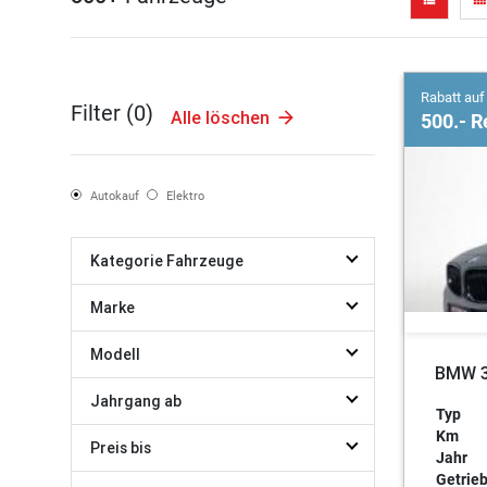
view_list
view_comfy
Rabatt auf
Filter (
0
)
Alle löschen
500.- R
Autokauf
Elektro
Kategorie Fahrzeuge
Marke
Modell
BMW 3
Jahrgang ab
Typ
Km
Preis bis
Jahr
Getrie