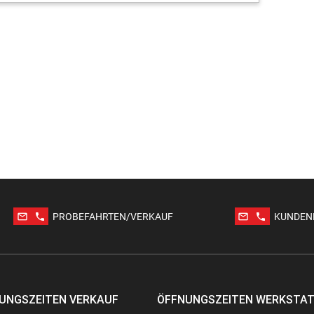
mail_outline
phone
mail_outline
phone
PROBEFAHRTEN/VERKAUF
KUNDEN
UNGSZEITEN VERKAUF
ÖFFNUNGSZEITEN WERKSTA