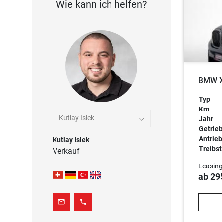
Wie kann ich helfen?
BMW X
Typ
Km
Kutlay Islek
Jahr
Getrie
Antrieb
Kutlay Islek
Treibst
Verkauf
Leasing
ab 29
mail_outline
phone