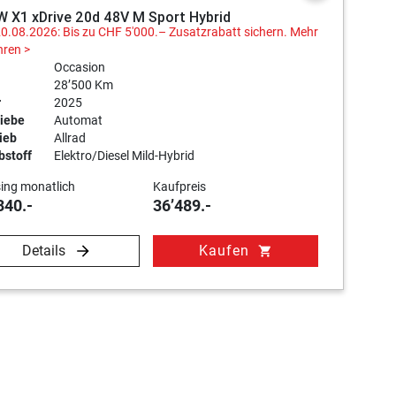
 X1 xDrive 20d 48V M Sport Hybrid
20.08.2026: Bis zu CHF 5'000.– Zusatzrabatt sichern.
Mehr
hren >
Occasion
28’500 Km
r
2025
iebe
Automat
ieb
Allrad
bstoff
Elektro/Diesel Mild-Hybrid
ing monatlich
Kaufpreis
340.-
36’489.-
Details
Kaufen
shopping_cart