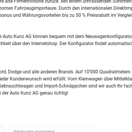
hre alte Firmenhistorie zurück. Mit einem umfassenden Sortim
nomen Fahrzeugimporteure. Durch den internationalen Direktimpo
obonus und Währungsvorteilen bis zu 50 % Preisrabatt im Verglei
rage Auto Kunz AG können bequem mit dem Neuwagenkonfigurator
ichkeit über den Internetshop. Der Konfigurator findet automati
Ford, Dodge und alle anderen Brands. Auf 10’000 Quadratmete
 Jeder Kundenwunsch wird erfüllt: Vom Kleinwagen über Mittelk
Gebrauchtwagen und Import-Schnäppchen sind wir auch Ihr fac
i der Auto Kunz AG genau richtig!
Reichweite absteigend