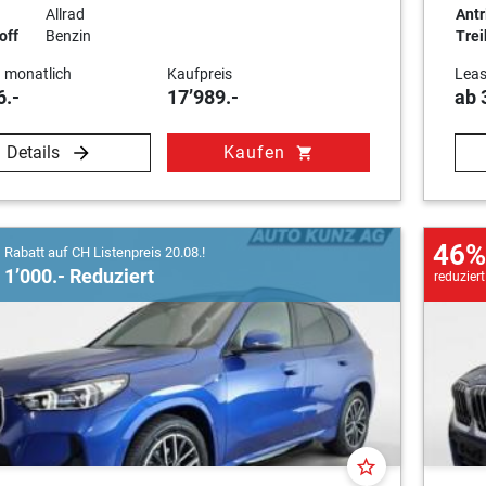
Allrad
Antr
off
Benzin
Trei
 monatlich
Kaufpreis
Leas
6.-
17’989.-
ab 
Details
Kaufen
shopping_cart
46%
Rabatt auf CH Listenpreis 20.08.!
1’000.- Reduziert
reduziert
star_border