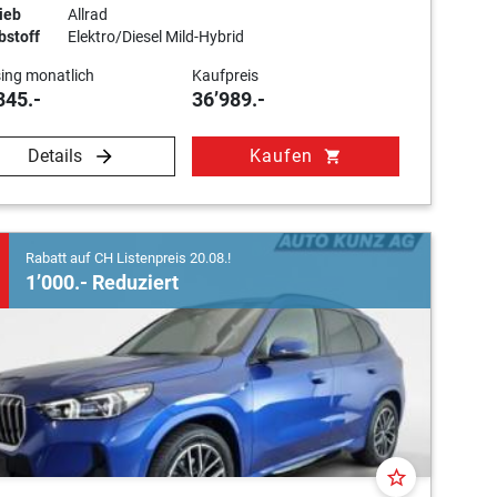
ieb
Allrad
bstoff
Elektro/Diesel Mild-Hybrid
ing monatlich
Kaufpreis
345.-
36’989.-
Details
Kaufen
shopping_cart
Rabatt auf CH Listenpreis 20.08.!
1’000.- Reduziert
star_border