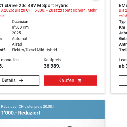
 xDrive 20d 48V M Sport Hybrid
BMW
08.2026: Bis zu CHF 5'000.– Zusatzrabatt sichern.
Mehr
Bis 
n >
erfa
Occasion
Typ
8’500 Km
Km
2025
Jah
be
Automat
Getr
Allrad
Antr
off
Elektro/Diesel Mild-Hybrid
Trei
 monatlich
Kaufpreis
Leas
5.-
36’989.-
ab 
Details
Kaufen
shopping_cart
Rabatt auf CH Listenpreis 20.08.!
1’000.- Reduziert