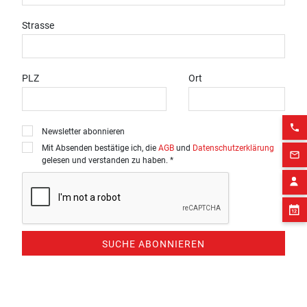
Strasse
PLZ
Ort
phone
Newsletter abonnieren
Mit Absenden bestätige ich, die
AGB
und
Datenschutzerklärung
mail_outline
gelesen und verstanden zu haben. *
SUCHE ABONNIEREN