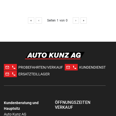
«
‹
Seiten
1
von
0
›
»
mail_outline
phone
mail_outline
phone
PROBEFAHRTEN/VERKAUF
KUNDENDIENST
mail_outline
phone
ERSATZTEILLAGER
ÖFFNUNGSZEITEN
Kundenberatung und
VERKAUF
Hauptsitz
Auto Kunz AG