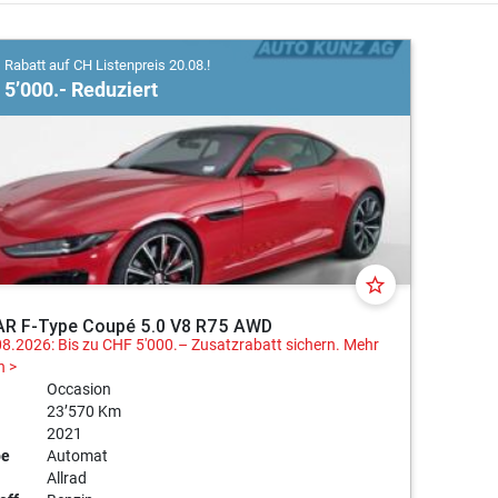
Rabatt auf CH Listenpreis 20.08.!
5’000.- Reduziert
star_border
R F-Type Coupé 5.0 V8 R75 AWD
08.2026: Bis zu CHF 5'000.– Zusatzrabatt sichern.
Mehr
n >
Occasion
23’570 Km
2021
be
Automat
Allrad