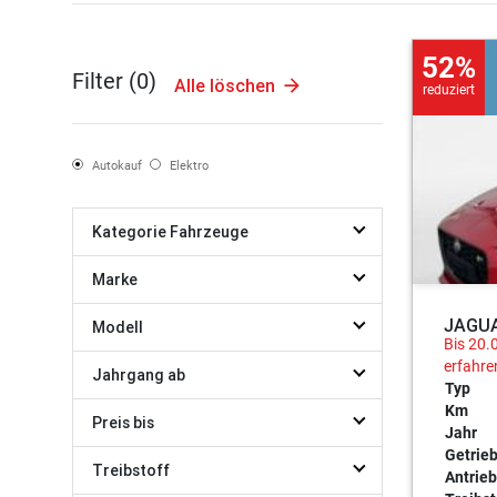
52%
Filter (
0
)
Alle löschen
reduziert
Autokauf
Elektro
Kategorie Fahrzeuge
Marke
JAGUA
Modell
Bis 20.
erfahre
Jahrgang ab
Typ
Km
Preis bis
Jahr
Getrie
Treibstoff
Antrieb