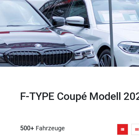
F-TYPE Coupé Modell 20
500+
Fahrzeuge
view_list
view_comfy