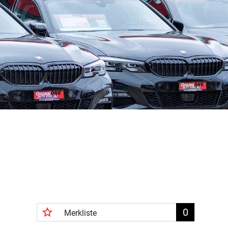
star_border
0
Merkliste