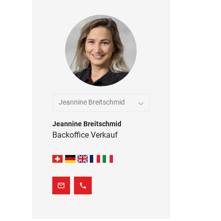
Jeannine Breitschmid
Jeannine Breitschmid
Backoffice Verkauf
mail_outline
phone