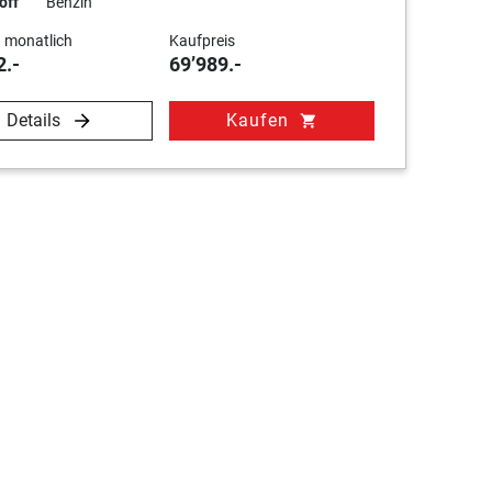
off
Benzin
 monatlich
Kaufpreis
2.-
69’989.-
Details
Kaufen
shopping_cart