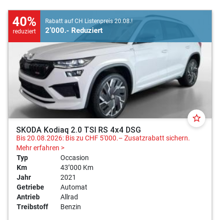
40%
Rabatt auf CH Listenpreis 20.08.!
2’000.- Reduziert
reduziert
star_border
SKODA Kodiaq 2.0 TSI RS 4x4 DSG
Bis 20.08.2026: Bis zu CHF 5'000.– Zusatzrabatt sichern.
Mehr erfahren >
Typ
Occasion
Km
43’000 Km
Jahr
2021
Getriebe
Automat
Antrieb
Allrad
Treibstoff
Benzin