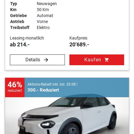
Typ
Neuwagen
Km
50 Km
Getriebe
Automat
Antrieb
Vorne
Treibstoff
Elektro
Leasing monatlich
Kaufpreis
ab 214.-
20’689.-
Details
Kaufen
shopping_cart
46%
Aktions-Rabatt inkl. bis 20.08.!
300.- Reduziert
reduziert