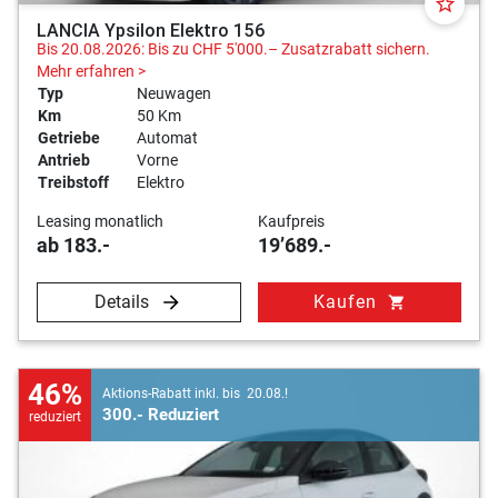
star_border
LANCIA Ypsilon Elektro 156
Bis 20.08.2026: Bis zu CHF 5'000.– Zusatzrabatt sichern.
Mehr erfahren >
Typ
Neuwagen
Km
50 Km
Getriebe
Automat
Antrieb
Vorne
Treibstoff
Elektro
Leasing monatlich
Kaufpreis
ab 183.-
19’689.-
Details
Kaufen
shopping_cart
46%
Aktions-Rabatt inkl. bis 20.08.!
300.- Reduziert
reduziert