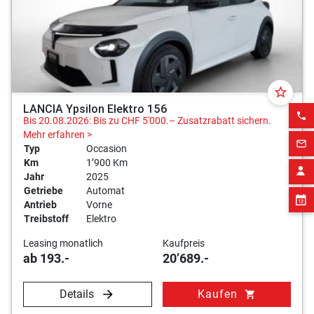
star_border
LANCIA Ypsilon Elektro 156
phone
Bis 20.08.2026: Bis zu CHF 5'000.– Zusatzrabatt sichern.
Mehr erfahren >
mail_outline
Typ
Occasion
Km
1’900 Km
Jahr
2025
Getriebe
Automat
Antrieb
Vorne
Treibstoff
Elektro
Leasing monatlich
Kaufpreis
ab 193.-
20’689.-
Details
Kaufen
shopping_cart