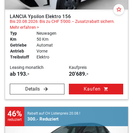
star_border
LANCIA Ypsilon Elektro 156
Bis 20.08.2026: Bis zu CHF 5'000.– Zusatzrabatt sichern.
Mehr erfahren >
Typ
Neuwagen
Km
50 Km
Getriebe
Automat
Antrieb
Vorne
Treibstoff
Elektro
Leasing monatlich
Kaufpreis
ab 193.-
20’689.-
Details
Kaufen
shopping_cart
46%
Rabatt auf CH Listenpreis 20.08.!
300.- Reduziert
reduziert