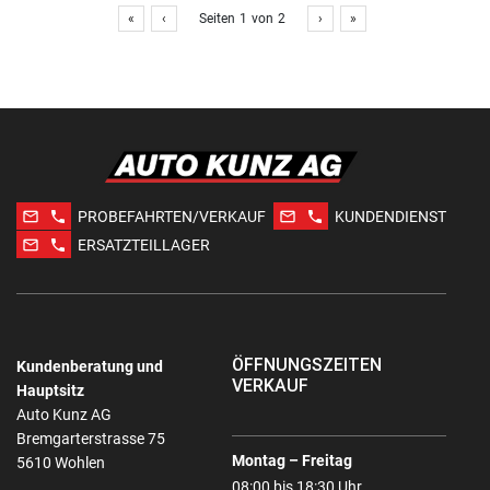
«
‹
Seiten
1
von
2
›
»
mail_outline
phone
mail_outline
phone
PROBEFAHRTEN/VERKAUF
KUNDENDIENST
mail_outline
phone
ERSATZTEILLAGER
ÖFFNUNGSZEITEN
Kundenberatung und
VERKAUF
Hauptsitz
Auto Kunz AG
Bremgarterstrasse 75
Montag – Freitag
5610 Wohlen
08:00 bis 18:30 Uhr