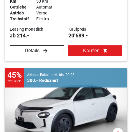
Km
50 Km
Getriebe
Automat
Antrieb
Vorne
Treibstoff
Elektro
Leasing monatlich
Kaufpreis
ab 214.-
20’689.-
Details
Kaufen
shopping_cart
45%
Aktions-Rabatt inkl. bis 20.08.!
300.- Reduziert
reduziert