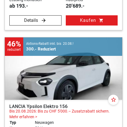
ab 193.-
20’689.-
Details
Kaufen
shopping_cart
46%
Aktions-Rabatt inkl. bis 20.08.!
300.- Reduziert
reduziert
star_border
LANCIA Ypsilon Elektro 156
Bis 20.08.2026: Bis zu CHF 5'000.– Zusatzrabatt sichern.
Mehr erfahren >
Typ
Neuwagen