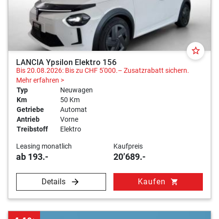
star_border
LANCIA Ypsilon Elektro 156
Bis 20.08.2026: Bis zu CHF 5'000.– Zusatzrabatt sichern.
Mehr erfahren >
Typ
Neuwagen
Km
50 Km
Getriebe
Automat
Antrieb
Vorne
Treibstoff
Elektro
Leasing monatlich
Kaufpreis
ab 193.-
20’689.-
Details
Kaufen
shopping_cart