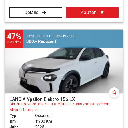
Details
Kaufen
shopping_cart
47%
Rabatt auf CH Listenpreis 20.08.!
300.- Reduziert
reduziert
star_border
LANCIA Ypsilon Elektro 156 LX
Bis 20.08.2026: Bis zu CHF 5'000.– Zusatzrabatt sichern.
Mehr erfahren >
Typ
Occasion
Km
1’900 Km
Jahr
2025