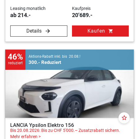
Leasing monatlich
Kaufpreis
ab 214.-
20’689.-
Details
Kaufen
shopping_cart
46%
Aktions-Rabatt inkl. bis 20.08.!
300.- Reduziert
reduziert
star_border
LANCIA Ypsilon Elektro 156
Bis 20.08.2026: Bis zu CHF 5'000.– Zusatzrabatt sichern.
Mehr erfahren >