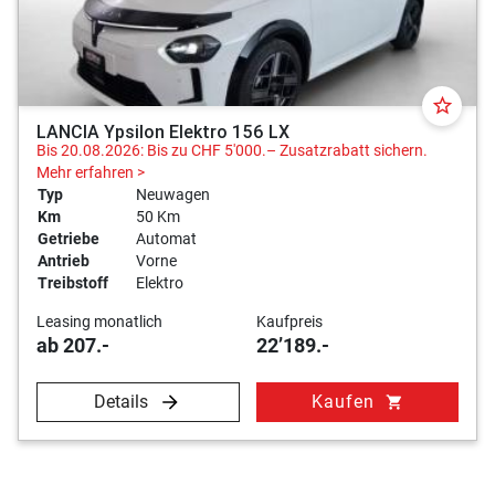
star_border
LANCIA Ypsilon Elektro 156 LX
Bis 20.08.2026: Bis zu CHF 5'000.– Zusatzrabatt sichern.
Mehr erfahren >
Typ
Neuwagen
Km
50 Km
Getriebe
Automat
Antrieb
Vorne
Treibstoff
Elektro
Leasing monatlich
Kaufpreis
ab 207.-
22’189.-
Details
Kaufen
shopping_cart