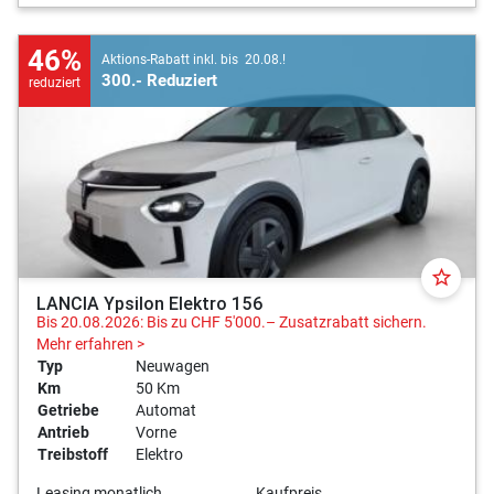
46%
Aktions-Rabatt inkl. bis 20.08.!
300.- Reduziert
reduziert
star_border
LANCIA Ypsilon Elektro 156
Bis 20.08.2026: Bis zu CHF 5'000.– Zusatzrabatt sichern.
Mehr erfahren >
Typ
Neuwagen
Km
50 Km
Getriebe
Automat
Antrieb
Vorne
Treibstoff
Elektro
Leasing monatlich
Kaufpreis