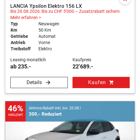
LANCIA Ypsilon Elektro 156 LX
Bis 20.08.2026: Bis zu CHF 5'000.– Zusatzrabatt sichern.
Mehr erfahren >
Typ
Neuwagen
Km
50 Km
Getriebe
Automat
Antrieb
Vorne
Treibstoff
Elektro
Leasing monatlich
Kaufpreis
ab 235.-
22’689.-
Details
Kaufen
shopping_cart
46%
Aktions-Rabatt inkl. bis 20.08.!
300.- Reduziert
reduziert