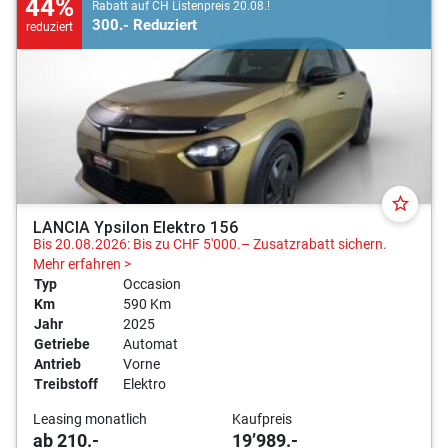
44%
Rabatt auf CH Listenpreis 20.08.!
300.- Reduziert
reduziert
star_border
LANCIA Ypsilon Elektro 156
Bis 20.08.2026: Bis zu CHF 5'000.– Zusatzrabatt sichern.
Mehr erfahren >
Typ
Occasion
Km
590 Km
Jahr
2025
Getriebe
Automat
Antrieb
Vorne
Treibstoff
Elektro
Leasing monatlich
Kaufpreis
ab 210.-
19’989.-