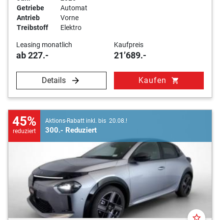
Getriebe
Automat
Antrieb
Vorne
Treibstoff
Elektro
Leasing monatlich
Kaufpreis
ab 227.-
21’689.-
Details
Kaufen
shopping_cart
45%
Aktions-Rabatt inkl. bis 20.08.!
300.- Reduziert
reduziert
star_border