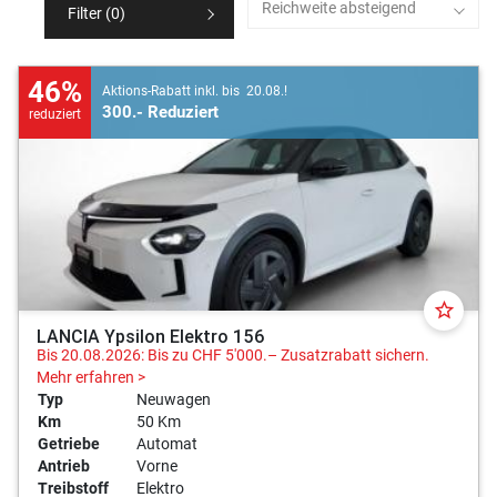
Reichweite absteigend
Filter (
0
)
46%
Aktions-Rabatt inkl. bis 20.08.!
300.- Reduziert
reduziert
star_border
LANCIA Ypsilon Elektro 156
Bis 20.08.2026: Bis zu CHF 5'000.– Zusatzrabatt sichern.
Mehr erfahren >
Typ
Neuwagen
Km
50 Km
Getriebe
Automat
Antrieb
Vorne
Treibstoff
Elektro