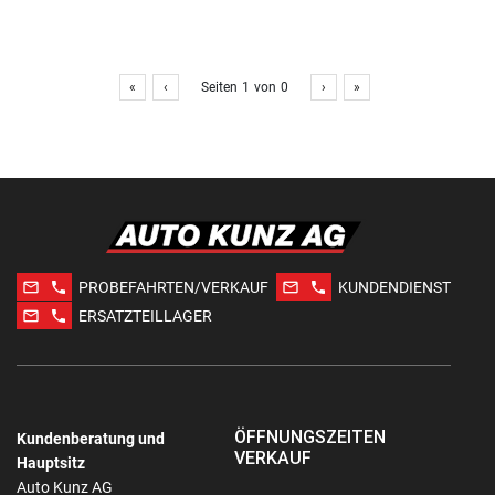
«
‹
Seiten
1
von
0
›
»
mail_outline
phone
mail_outline
phone
PROBEFAHRTEN/VERKAUF
KUNDENDIENST
mail_outline
phone
ERSATZTEILLAGER
ÖFFNUNGSZEITEN
Kundenberatung und
VERKAUF
Hauptsitz
Auto Kunz AG