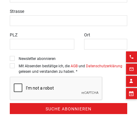
Strasse
PLZ
Ort
phone
Newsletter abonnieren
Mit Absenden bestätige ich, die
AGB
und
Datenschutzerklärung
mail_outline
gelesen und verstanden zu haben. *
SUCHE ABONNIEREN