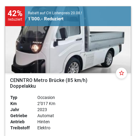
42%
Rabatt auf CH Listenpreis 20.08.!
1’000.- Reduziert
reduziert
star_border
CENNTRO Metro Brücke (85 km/h)
Doppelakku
Typ
Occasion
Km
2’017 Km
Jahr
2023
Getriebe
Automat
Antrieb
Hinten
Treibstoff
Elektro