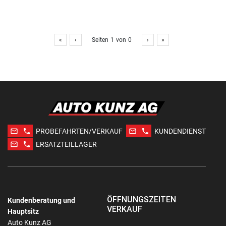
«
‹
Seiten
1
von
0
›
»
mail_outline
phone
mail_outline
phone
PROBEFAHRTEN/VERKAUF
KUNDENDIENST
mail_outline
phone
ERSATZTEILLAGER
ÖFFNUNGSZEITEN
Kundenberatung und
VERKAUF
Hauptsitz
Auto Kunz AG