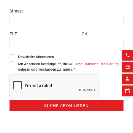
Strasse
PLZ
Ort
phone
Newsletter abonnieren
Mit Absenden bestätige ich, die
AGB
und
Datenschutzerklärung
mail_outline
gelesen und verstanden zu haben. *
SUCHE ABONNIEREN