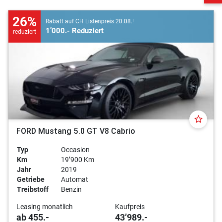
26%
Rabatt auf CH Listenpreis 20.08.!
1’000.- Reduziert
reduziert
star_border
FORD Mustang 5.0 GT V8 Cabrio
Typ
Occasion
Km
19’900 Km
Jahr
2019
Getriebe
Automat
Treibstoff
Benzin
Leasing monatlich
Kaufpreis
ab 455.-
43’989.-