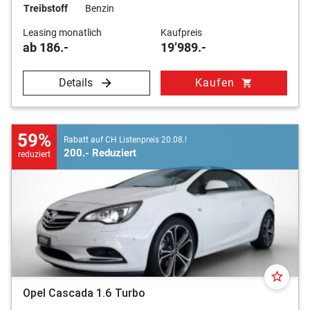
Treibstoff
Benzin
Leasing monatlich
Kaufpreis
ab 186.-
19’989.-
Details
Kaufen
shopping_cart
59%
Rabatt auf CH Listenpreis 20.08.!
200.- Reduziert
reduziert
star_border
Opel Cascada 1.6 Turbo