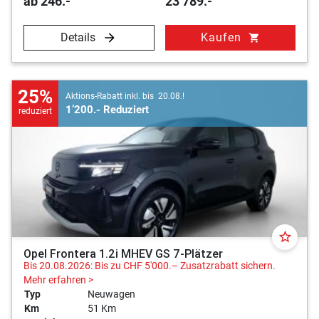
ab 246.-
23’789.-
Details
Kaufen
shopping_cart
25%
Aktions-Rabatt inkl. bis 20.08.!
1’200.- Reduziert
reduziert
star_border
Opel Frontera 1.2i MHEV GS 7-Plätzer
Bis 20.08.2026: Bis zu CHF 5'000.– Zusatzrabatt sichern.
Mehr erfahren >
Typ
Neuwagen
Km
51 Km