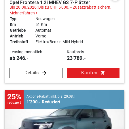
Opel Frontera 1.2i MHEV GS 7-Plätzer
Bis 20.08.2026: Bis zu CHF 5'000.– Zusatzrabatt sichern.
Mehr erfahren >
Typ
Neuwagen
Km
51 Km
Getriebe
Automat
Antrieb
Vorne
Treibstoff
Elektro/Benzin Mild-Hybrid
Leasing monatlich
Kaufpreis
ab 246.-
23’789.-
Details
Kaufen
shopping_cart
25%
Aktions-Rabatt inkl. bis 20.08.!
1’200.- Reduziert
reduziert