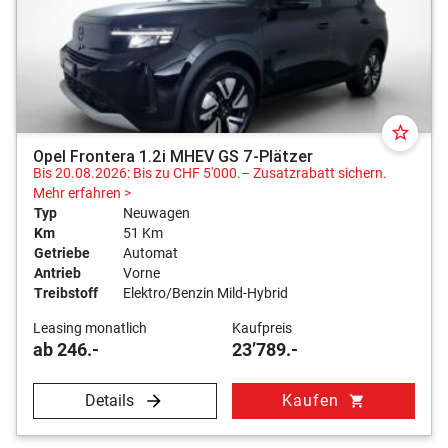
star_border
Opel Frontera 1.2i MHEV GS 7-Plätzer
Bis 20.08.2026: Bis zu CHF 5'000.– Zusatzrabatt sichern.
Mehr erfahren >
Typ
Neuwagen
Km
51 Km
Getriebe
Automat
Antrieb
Vorne
Treibstoff
Elektro/Benzin Mild-Hybrid
Leasing monatlich
Kaufpreis
ab 246.-
23’789.-
Details
Kaufen
shopping_cart