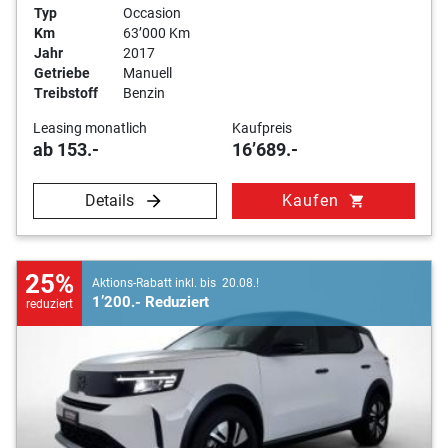
Typ
Occasion
Km
63’000 Km
Jahr
2017
Getriebe
Manuell
Treibstoff
Benzin
Leasing monatlich
Kaufpreis
ab 153.-
16’689.-
Details
Kaufen
shopping_cart
25%
Aktions-Rabatt inkl. bis 20.08.!
1’200.- Reduziert
reduziert