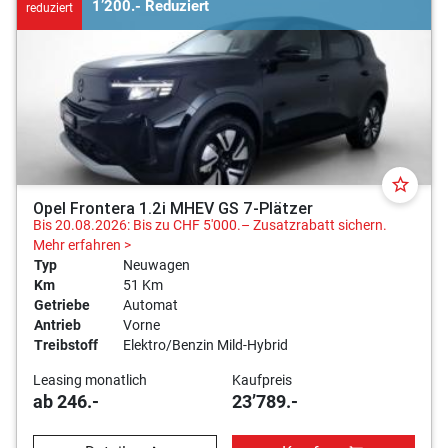
1’200.- Reduziert
reduziert
star_border
Opel Frontera 1.2i MHEV GS 7-Plätzer
Bis 20.08.2026: Bis zu CHF 5'000.– Zusatzrabatt sichern.
Mehr erfahren >
Typ
Neuwagen
Km
51 Km
Getriebe
Automat
Antrieb
Vorne
Treibstoff
Elektro/Benzin Mild-Hybrid
Leasing monatlich
Kaufpreis
ab 246.-
23’789.-