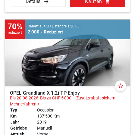
Details
Kaufen
shopping_cart
70%
Rabatt auf CH Listenpreis 20.08.!
2’000.- Reduziert
reduziert
star_border
OPEL Grandland X 1.2i TP Enjoy
Bis 20.08.2026: Bis zu CHF 5'000.– Zusatzrabatt sichern.
Mehr erfahren >
Typ
Occasion
Km
137’500 Km
Jahr
2019
Getriebe
Manuell
Antrieb
Vorne