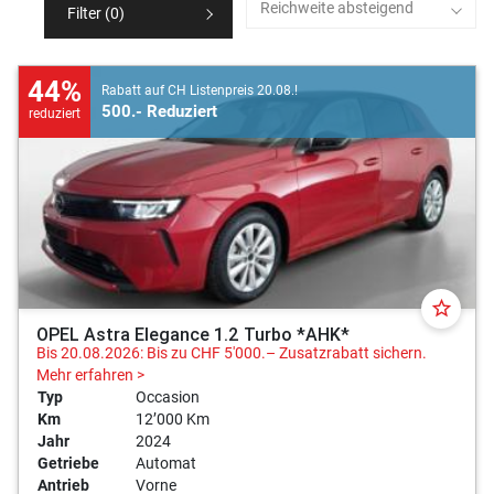
Reichweite absteigend
Filter (
0
)
44%
Rabatt auf CH Listenpreis 20.08.!
500.- Reduziert
reduziert
star_border
OPEL Astra Elegance 1.2 Turbo *AHK*
Bis 20.08.2026: Bis zu CHF 5'000.– Zusatzrabatt sichern.
Mehr erfahren >
Typ
Occasion
Km
12’000 Km
Jahr
2024
Getriebe
Automat
Antrieb
Vorne