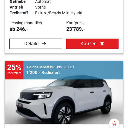
Getriebe
Automat
Antrieb
Vorne
Treibstoff
Elektro/Benzin Mild-Hybrid
Leasing monatlich
Kaufpreis
ab 246.-
23’789.-
Details
Kaufen
shopping_cart
25%
Aktions-Rabatt inkl. bis 20.08.!
1’200.- Reduziert
reduziert
star_border