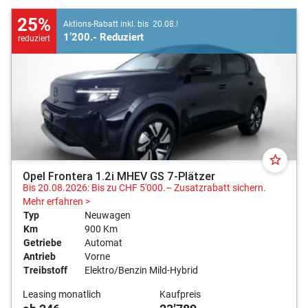
25%
Aktions-Rabatt inkl. bis 20.08.!
1’200.- Reduziert
reduziert
star_border
Opel Frontera 1.2i MHEV GS 7-Plätzer
Bis 20.08.2026: Bis zu CHF 5'000.– Zusatzrabatt sichern.
Mehr erfahren >
Typ
Neuwagen
Km
900 Km
Getriebe
Automat
Antrieb
Vorne
Treibstoff
Elektro/Benzin Mild-Hybrid
Leasing monatlich
Kaufpreis