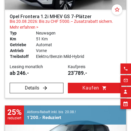
star_border
Opel Frontera 1.2i MHEV GS 7-Plätzer
Bis 20.08.2026: Bis zu CHF 5'000.– Zusatzrabatt sichern.
Mehr erfahren >
Typ
Neuwagen
Km
51 Km
Getriebe
Automat
Antrieb
Vorne
Treibstoff
Elektro/Benzin Mild-Hybrid
Leasing monatlich
Kaufpreis
phone
ab 246.-
23’789.-
mail_outline
Details
Kaufen
shopping_cart
25%
Aktions-Rabatt inkl. bis 20.08.!
1’200.- Reduziert
reduziert