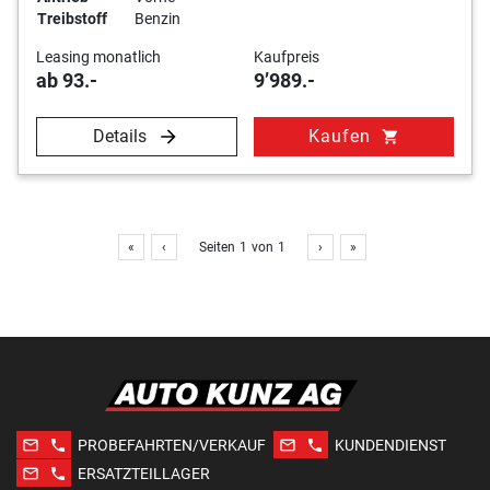
Treibstoff
Benzin
Leasing monatlich
Kaufpreis
ab 93.-
9’989.-
Details
Kaufen
shopping_cart
«
‹
Seiten
1
von
1
›
»
mail_outline
phone
mail_outline
phone
PROBEFAHRTEN/VERKAUF
KUNDENDIENST
mail_outline
phone
ERSATZTEILLAGER