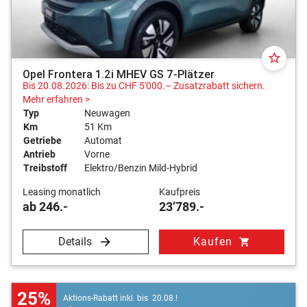
star_border
Opel Frontera 1.2i MHEV GS 7-Plätzer
Bis 20.08.2026: Bis zu CHF 5'000.– Zusatzrabatt sichern.
Mehr erfahren >
Typ
Neuwagen
Km
51 Km
Getriebe
Automat
Antrieb
Vorne
Treibstoff
Elektro/Benzin Mild-Hybrid
Leasing monatlich
Kaufpreis
ab 246.-
23’789.-
Details
Kaufen
shopping_cart
25%
Aktions-Rabatt inkl. bis 20.08.!