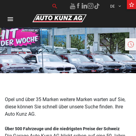
star_border
Suchen nach:
search
DE
menu
Opel und über 35 Marken weitere Marken warten auf Sie,
diese können Sie schnell über unsere Suche finden. Ihre
Auto Kunz AG.
Über 500 Fahrzeuge und die niedrigsten Preise der Schweiz
Die Garage Auto Kunz AG blickt schon auf eine 50 Jahre