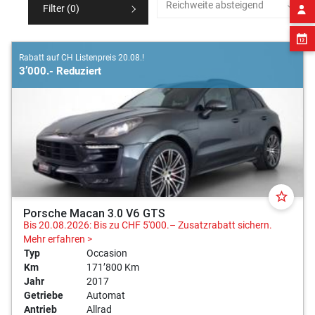
Reichweite absteigend
Filter (
0
)
Rabatt auf CH Listenpreis 20.08.!
3’000.- Reduziert
star_border
Porsche Macan 3.0 V6 GTS
Bis 20.08.2026: Bis zu CHF 5'000.– Zusatzrabatt sichern.
Mehr erfahren >
Typ
Occasion
Km
171’800 Km
Jahr
2017
Getriebe
Automat
Antrieb
Allrad