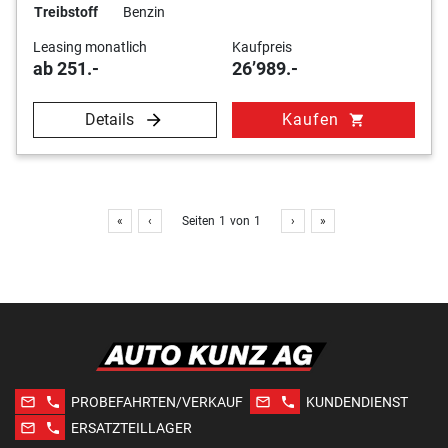
Treibstoff
Benzin
Leasing monatlich
Kaufpreis
ab 251.-
26’989.-
Details
Kaufen
shopping_cart
«
‹
Seiten
1
von
1
›
»
mail_outline
phone
mail_outline
phone
PROBEFAHRTEN/VERKAUF
KUNDENDIENST
mail_outline
phone
ERSATZTEILLAGER