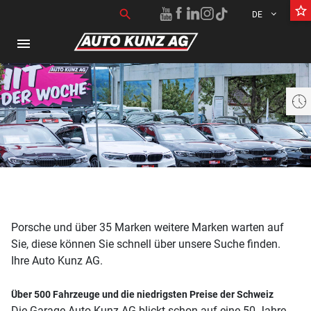
star_border
Suchen nach:
search
DE
menu
Heute offen 07:30 bis 18:30 Uhr
Porsche und über 35 Marken weitere Marken warten auf
Sie, diese können Sie schnell über unsere Suche finden.
Ihre Auto Kunz AG.
Über 500 Fahrzeuge und die niedrigsten Preise der Schweiz
Die Garage Auto Kunz AG blickt schon auf eine 50 Jahre