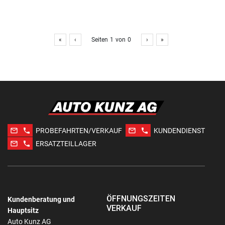
«
‹
Seiten
1
von
0
›
»
mail_outline
phone
mail_outline
phone
PROBEFAHRTEN/VERKAUF
KUNDENDIENST
mail_outline
phone
ERSATZTEILLAGER
ÖFFNUNGSZEITEN
Kundenberatung und
VERKAUF
Hauptsitz
Auto Kunz AG