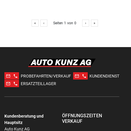
«
‹
Seiten
1
von
0
›
»
mail_outline
phone
mail_outline
phone
PROBEFAHRTEN/VERKAUF
KUNDENDIENST
mail_outline
phone
ERSATZTEILLAGER
ÖFFNUNGSZEITEN
Kundenberatung und
VERKAUF
Hauptsitz
Auto Kunz AG