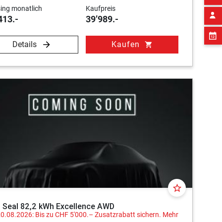
ing monatlich
Kaufpreis
413.-
39’989.-
Details
Kaufen
shopping_cart
star_border
 Seal 82,2 kWh Excellence AWD
20.08.2026: Bis zu CHF 5'000.– Zusatzrabatt sichern.
Mehr