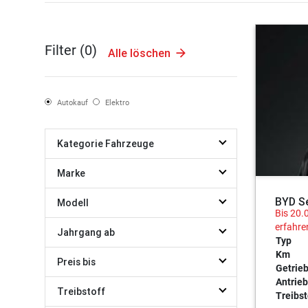
Filter (
0
)
Alle löschen
Autokauf
Elektro
Kategorie Fahrzeuge
Marke
BYD S
Modell
Bis 20.
erfahre
Jahrgang ab
Typ
Km
Preis bis
Getrie
Antrieb
Treibstoff
Treibst