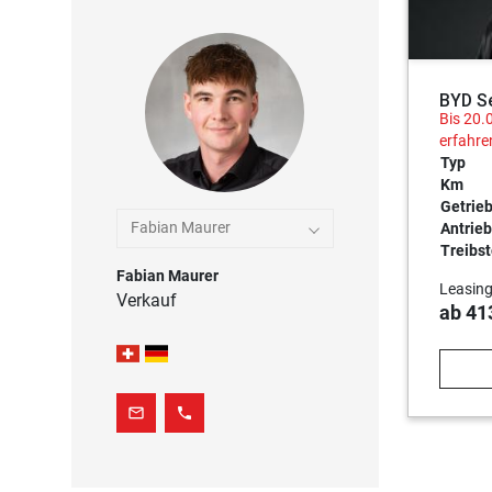
BYD S
Bis 20.
erfahre
Typ
Km
Getrie
Fabian Maurer
Antrieb
Treibst
Fabian Maurer
Leasing
Verkauf
ab 41
mail_outline
phone