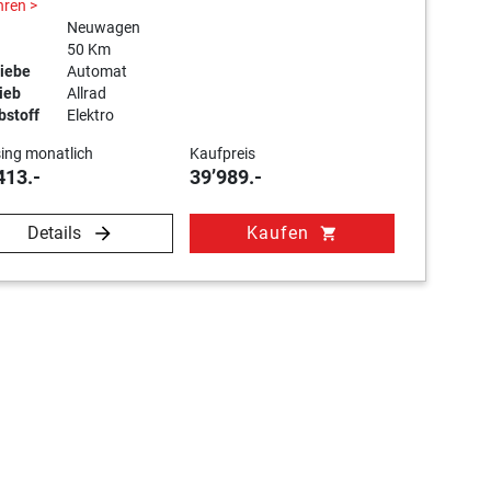
hren >
Neuwagen
50 Km
iebe
Automat
ieb
Allrad
bstoff
Elektro
ing monatlich
Kaufpreis
413.-
39’989.-
Details
Kaufen
shopping_cart