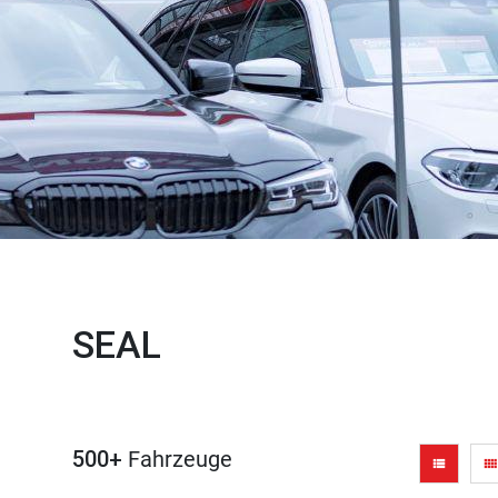
SEAL
500+
Fahrzeuge
view_list
view_comfy