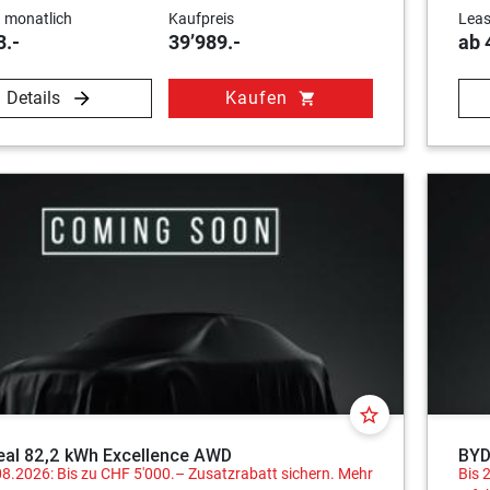
 monatlich
Kaufpreis
Leas
3.-
39’989.-
ab 
Details
Kaufen
shopping_cart
star_border
eal 82,2 kWh Excellence AWD
BYD
08.2026: Bis zu CHF 5'000.– Zusatzrabatt sichern.
Mehr
Bis 