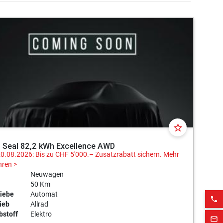
star_border
 Seal 82,2 kWh Excellence AWD
20.08.2026: Bis zu CHF 5'000.– Zusatzrabatt sichern.
Mehr
hren >
Neuwagen
50 Km
iebe
Automat
phone
ieb
Allrad
bstoff
Elektro
mail_outline