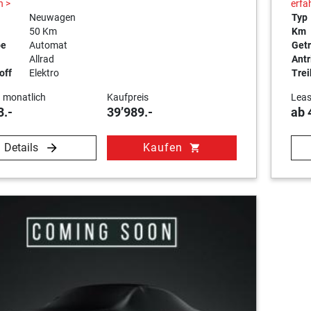
n >
erfa
Neuwagen
Typ
50 Km
Km
be
Automat
Getr
Allrad
Antr
off
Elektro
Trei
 monatlich
Kaufpreis
Leas
3.-
39’989.-
ab 
Details
Kaufen
shopping_cart