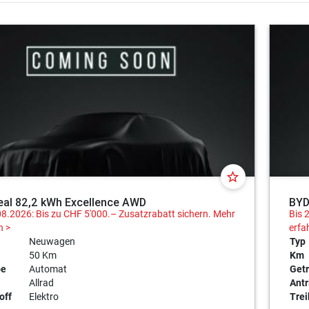
star_border
eal 82,2 kWh Excellence AWD
BYD
08.2026: Bis zu CHF 5'000.– Zusatzrabatt sichern.
Mehr
Bis 
n >
erfa
Neuwagen
Typ
50 Km
Km
be
Automat
Getr
Allrad
Antr
off
Elektro
Trei