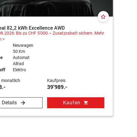
star_border
eal 82,2 kWh Excellence AWD
08.2026: Bis zu CHF 5'000.– Zusatzrabatt sichern.
Mehr
n >
Neuwagen
50 Km
be
Automat
Allrad
off
Elektro
 monatlich
Kaufpreis
3.-
39’989.-
Details
Kaufen
shopping_cart