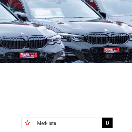
star_border
0
Merkliste