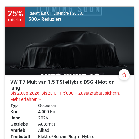
25%
Rabatt auf CH Listenpreis 20.08.!
500.- Reduziert
reduziert
star_border
VW T7 Multivan 1.5 TSI eHybrid DSG 4Motion
lang
Bis 20.08.2026: Bis zu CHF 5'000.– Zusatzrabatt sichern.
Mehr erfahren >
Typ
Occasion
Km
4’000 Km
Jahr
2026
Getriebe
Automat
Antrieb
Allrad
Treibstoff
Elektro/Benzin Plug-in-Hybrid