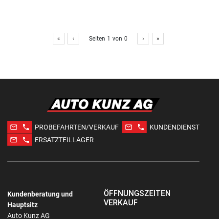
«
‹
Seiten
1
von
0
›
»
mail_outline
phone
mail_outline
phone
PROBEFAHRTEN/VERKAUF
KUNDENDIENST
mail_outline
phone
ERSATZTEILLAGER
ÖFFNUNGSZEITEN
Kundenberatung und
VERKAUF
Hauptsitz
Auto Kunz AG