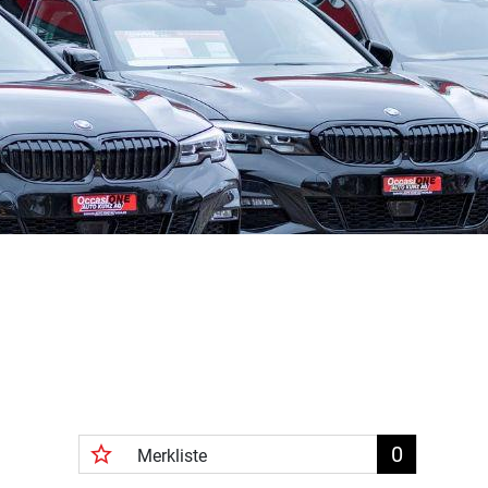
star_border
0
Merkliste