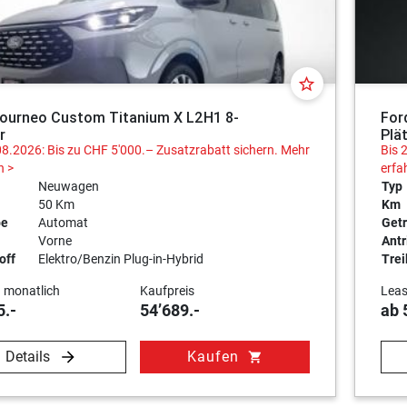
star_border
Tourneo Custom Titanium X L2H1 8-
For
r
Plä
08.2026: Bis zu CHF 5'000.– Zusatzrabatt sichern.
Mehr
Bis 
n >
erfa
Neuwagen
Typ
50 Km
Km
be
Automat
Getr
Vorne
Antr
off
Elektro/Benzin Plug-in-Hybrid
Trei
 monatlich
Kaufpreis
Leas
5.-
54’689.-
ab 
Details
Kaufen
shopping_cart