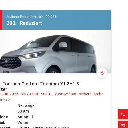
Aktions-Rabatt inkl. bis 20.08.!
300.- Reduziert
star_border
d Tourneo Custom Titanium X L2H1 8-
tzer
20.08.2026: Bis zu CHF 5'000.– Zusatzrabatt sichern.
Mehr
hren >
Neuwagen
50 Km
phone
iebe
Automat
ieb
Vorne
mail_outline