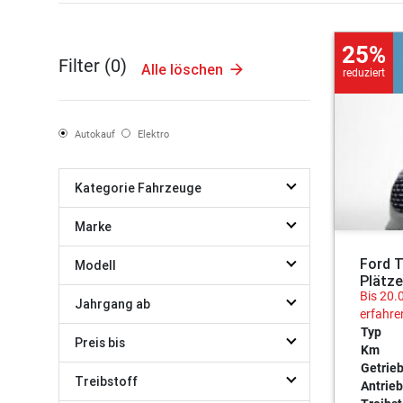
25%
Filter (
0
)
Alle löschen
reduziert
Autokauf
Elektro
Kategorie Fahrzeuge
Marke
Ford 
Modell
Plätze
Bis 20.
Jahrgang ab
erfahre
Typ
Preis bis
Km
Getrie
Treibstoff
Antrieb