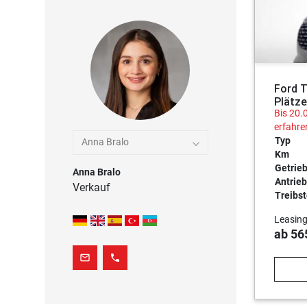
Ford 
Plätze
Bis 20.
erfahre
Typ
Anna Bralo
Km
Getrie
Anna Bralo
Antrieb
Verkauf
Treibst
Leasing
ab 56
mail_outline
phone