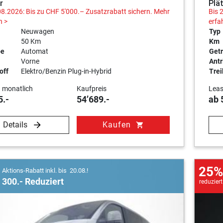
r
Plä
08.2026: Bis zu CHF 5'000.– Zusatzrabatt sichern.
Mehr
Bis 
n >
erfa
Neuwagen
Typ
50 Km
Km
be
Automat
Getr
Vorne
Antr
off
Elektro/Benzin Plug-in-Hybrid
Trei
 monatlich
Kaufpreis
Leas
5.-
54’689.-
ab 
Details
Kaufen
shopping_cart
25%
Aktions-Rabatt inkl. bis 20.08.!
300.- Reduziert
reduziert