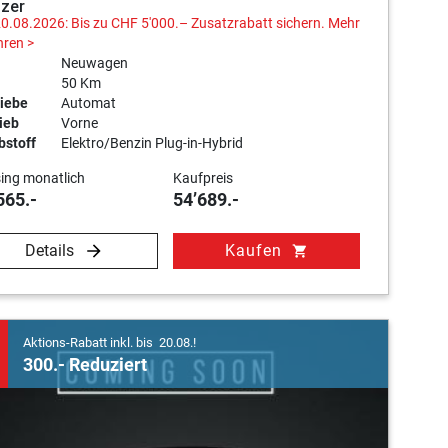
tzer
20.08.2026: Bis zu CHF 5'000.– Zusatzrabatt sichern.
Mehr
hren >
Neuwagen
50 Km
iebe
Automat
ieb
Vorne
bstoff
Elektro/Benzin Plug-in-Hybrid
ing monatlich
Kaufpreis
565.-
54’689.-
Details
Kaufen
shopping_cart
Aktions-Rabatt inkl. bis 20.08.!
300.- Reduziert