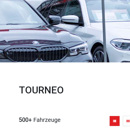
TOURNEO
500+
Fahrzeuge
view_list
view_comfy