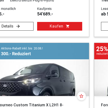
off
Elektro/Benzin Plug-in-Hybrid
Trei
 monatlich
Kaufpreis
Leas
5.-
54’689.-
ab 
Details
Kaufen
shopping_cart
25%
Aktions-Rabatt inkl. bis 20.08.!
300.- Reduziert
reduziert
star_border
Tourneo Custom Titanium X L2H1 8-
For