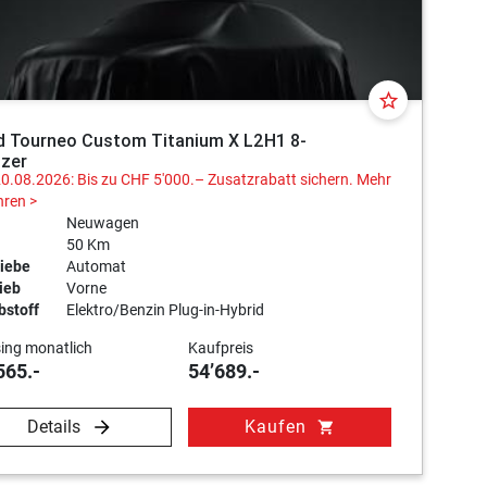
star_border
d Tourneo Custom Titanium X L2H1 8-
tzer
20.08.2026: Bis zu CHF 5'000.– Zusatzrabatt sichern.
Mehr
hren >
Neuwagen
50 Km
iebe
Automat
ieb
Vorne
bstoff
Elektro/Benzin Plug-in-Hybrid
ing monatlich
Kaufpreis
565.-
54’689.-
Details
Kaufen
shopping_cart