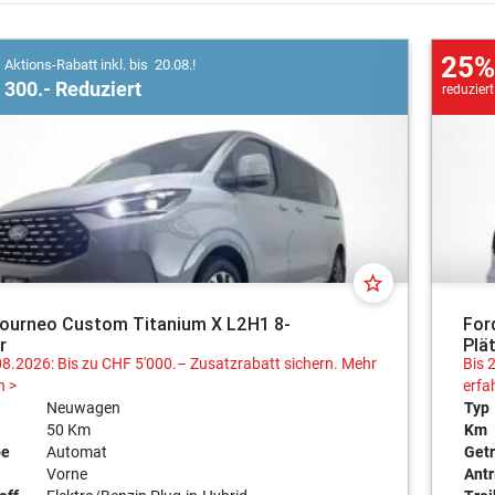
25%
Aktions-Rabatt inkl. bis 20.08.!
300.- Reduziert
reduziert
star_border
Tourneo Custom Titanium X L2H1 8-
For
r
Plä
08.2026: Bis zu CHF 5'000.– Zusatzrabatt sichern.
Mehr
Bis 
n >
erfa
Neuwagen
Typ
50 Km
Km
be
Automat
Getr
Vorne
Antr