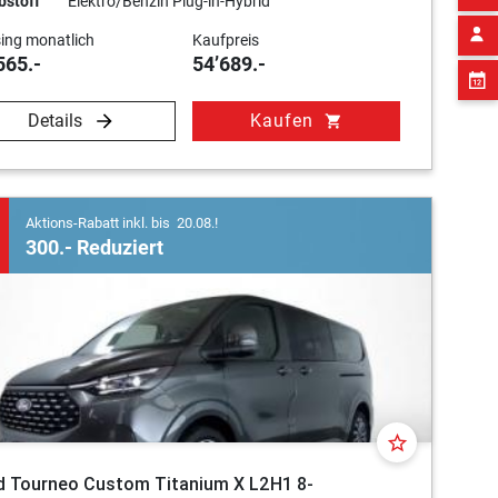
bstoff
Elektro/Benzin Plug-in-Hybrid
ing monatlich
Kaufpreis
565.-
54’689.-
Details
Kaufen
shopping_cart
Aktions-Rabatt inkl. bis 20.08.!
300.- Reduziert
star_border
d Tourneo Custom Titanium X L2H1 8-