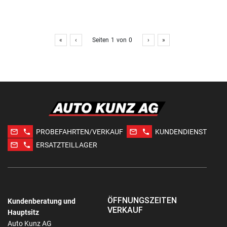
«
‹
Seiten
1
von
0
›
»
mail_outline
phone
mail_outline
phone
PROBEFAHRTEN/VERKAUF
KUNDENDIENST
mail_outline
phone
ERSATZTEILLAGER
ÖFFNUNGSZEITEN
Kundenberatung und
VERKAUF
Hauptsitz
Auto Kunz AG