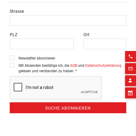
Strasse
PLZ
Ort
phone
Newsletter abonnieren
Mit Absenden bestätige ich, die
AGB
und
Datenschutzerklärung
mail_outline
gelesen und verstanden zu haben. *
SUCHE ABONNIEREN