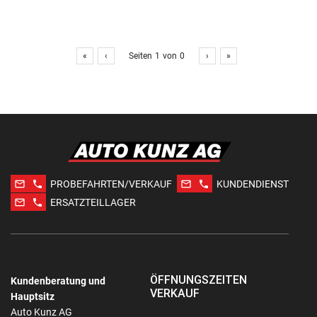
«
‹
Seiten
1
von
0
›
»
mail_outline
phone
mail_outline
phone
PROBEFAHRTEN/VERKAUF
KUNDENDIENST
mail_outline
phone
ERSATZTEILLAGER
ÖFFNUNGSZEITEN
Kundenberatung und
VERKAUF
Hauptsitz
Auto Kunz AG