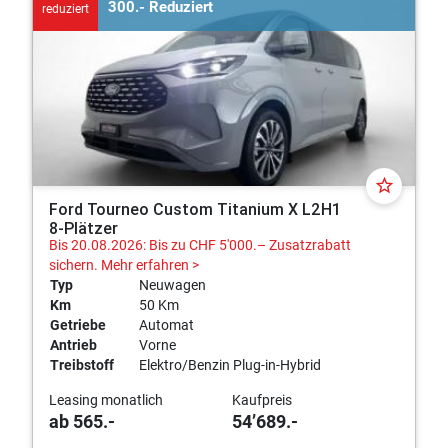
300.- Reduziert
reduziert
star_border
Ford Tourneo Custom Titanium X L2H1
8-Plätzer
Bis 20.08.2026: Bis zu CHF 5'000.– Zusatzrabatt
sichern.
Mehr erfahren >
Typ
Neuwagen
Km
50 Km
Getriebe
Automat
Antrieb
Vorne
Treibstoff
Elektro/Benzin Plug-in-Hybrid
Leasing monatlich
Kaufpreis
ab 565.-
54’689.-