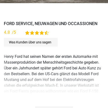
FORD SERVICE, NEUWAGEN UND OCCASSIONEN
4.8
/5
4,8 rating based on 115 ratings
Was Kunden über uns sagen
Henry Ford hat seinen Namen der ersten Automarke mit
Massenproduktion der Menschheitsgeschichte gegeben.
Über ein Jahrhundert später gehört Ford bei Auto Kunz zu
den Bestsellern. Bei den US-Cars glänzt das Modell Ford
Mustang und auf dem Hof bei den Elektrofahrzeugen
stehen die erfolgreichen Mach-E. In unserer Werkstatt ist
ein Ford Fiesta genauso willkommen wie ein Ford F-150.
Sie planen die Anschaffung eines Neuwagens oder einer