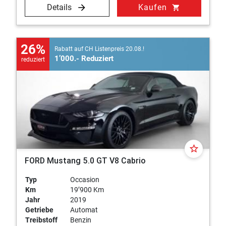
Details
Kaufen
shopping_cart
26%
Rabatt auf CH Listenpreis 20.08.!
1’000.- Reduziert
reduziert
star_border
FORD Mustang 5.0 GT V8 Cabrio
Typ
Occasion
Km
19’900 Km
Jahr
2019
Getriebe
Automat
Treibstoff
Benzin