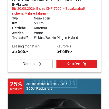
8-Plätzer
Bis 20.08.2026: Bis zu CHF 5'000.– Zusatzrabatt
sichern.
Mehr erfahren >
Typ
Neuwagen
Km
50 Km
Getriebe
Automat
Antrieb
Vorne
Treibstoff
Elektro/Benzin Plug-in-Hybrid
Leasing monatlich
Kaufpreis
ab 565.-
54’689.-
Details
Kaufen
shopping_cart
25%
Aktions-Rabatt inkl. bis 20.08.!
300.- Reduziert
reduziert