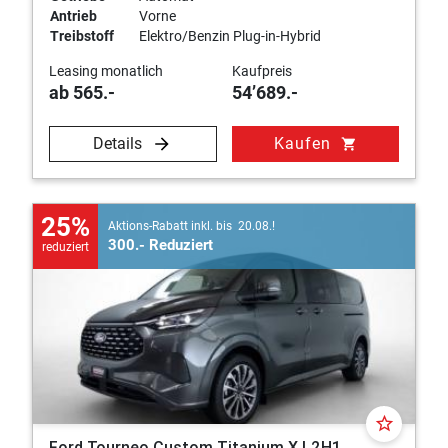
Antrieb
Vorne
Treibstoff
Elektro/Benzin Plug-in-Hybrid
Leasing monatlich
Kaufpreis
ab 565.-
54’689.-
Details
Kaufen
shopping_cart
25%
Aktions-Rabatt inkl. bis 20.08.!
300.- Reduziert
reduziert
star_border
Ford Tourneo Custom Titanium X L2H1