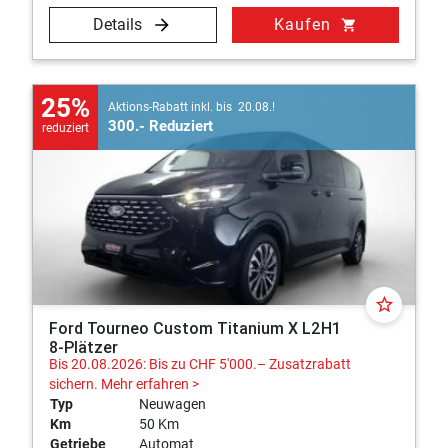
Details
Kaufen
shopping_cart
25%
Aktions-Rabatt inkl. bis 20.08.!
300.- Reduziert
reduziert
star_border
Ford Tourneo Custom Titanium X L2H1
8-Plätzer
Bis 20.08.2026: Bis zu CHF 5'000.– Zusatzrabatt
sichern.
Mehr erfahren >
Typ
Neuwagen
Km
50 Km
Getriebe
Automat