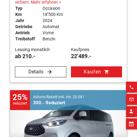
sichern.
Mehr erfahren >
Typ
Occasion
Km
18’500 Km
Jahr
2024
Getriebe
Automat
Antrieb
Vorne
Treibstoff
Benzin
Leasing monatlich
Kaufpreis
ab 210.-
22’489.-
Details
Kaufen
shopping_cart
phone
25%
Aktions-Rabatt inkl. bis 20.08.!
mail_outline
300.- Reduziert
reduziert