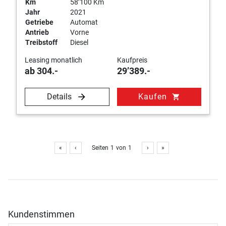
Km
58’100 Km
Jahr
2021
Getriebe
Automat
Antrieb
Vorne
Treibstoff
Diesel
Leasing monatlich
Kaufpreis
ab 304.-
29’389.-
Details
Kaufen
shopping_cart
«
‹
Seiten
1
von
1
›
»
Kundenstimmen