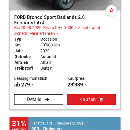
star_border
FORD Bronco Sport Badlands 2.0
Ecoboost 4x4
Bis 20.08.2026: Bis zu CHF 5'000.– Zusatzrabatt
sichern.
Mehr erfahren >
Typ
Occasion
Km
80’000 Km
Jahr
2020
Getriebe
Automat
Antrieb
Allrad
Treibstoff
Benzin
Leasing monatlich
Kaufpreis
ab 279.-
29’989.-
Details
Kaufen
shopping_cart
31%
Rabatt auf CH Listenpreis 20.08.!
900.- Reduziert
reduziert