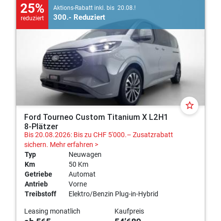
25%
Aktions-Rabatt inkl. bis 20.08.!
300.- Reduziert
reduziert
star_border
Ford Tourneo Custom Titanium X L2H1
8-Plätzer
Bis 20.08.2026: Bis zu CHF 5'000.– Zusatzrabatt
sichern.
Mehr erfahren >
Typ
Neuwagen
Km
50 Km
Getriebe
Automat
Antrieb
Vorne
Treibstoff
Elektro/Benzin Plug-in-Hybrid
Leasing monatlich
Kaufpreis