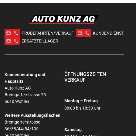
mail_outline
phone
mail_outline
phone
PROBEFAHRTEN/VERKAUF
KUNDENDIENST
mail_outline
phone
ERSATZTEILLAGER
ÖFFNUNGSZEITEN
Kundenberatung und
VERKAUF
Hauptsitz
Auto Kunz AG
Bremgarterstrasse 75
Montag – Freitag
5610 Wohlen
08:00 bis 18:30 Uhr
Weitere Ausstellungsflächen
Bremgarterstrasse
36/38/44/54/105
Samstag
5610 Wohlen