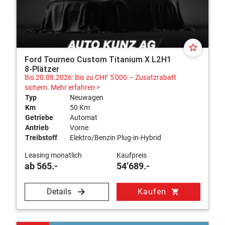
star_border
Ford Tourneo Custom Titanium X L2H1
8-Plätzer
Bis 20.08.2026: Bis zu CHF 5'000.– Zusatzrabatt
sichern.
Mehr erfahren >
Typ
Neuwagen
Km
50 Km
Getriebe
Automat
Antrieb
Vorne
Treibstoff
Elektro/Benzin Plug-in-Hybrid
Leasing monatlich
Kaufpreis
ab 565.-
54’689.-
Details
Kaufen
shopping_cart