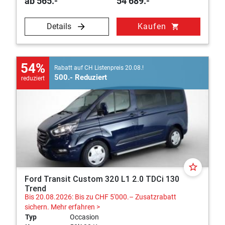
ab 565.-
54’689.-
Details
Kaufen
shopping_cart
54%
Rabatt auf CH Listenpreis 20.08.!
500.- Reduziert
reduziert
star_border
Ford Transit Custom 320 L1 2.0 TDCi 130
Trend
Bis 20.08.2026: Bis zu CHF 5'000.– Zusatzrabatt
sichern.
Mehr erfahren >
Typ
Occasion