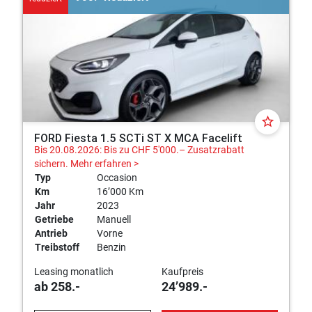
star_border
FORD Fiesta 1.5 SCTi ST X MCA Facelift
Bis 20.08.2026: Bis zu CHF 5'000.– Zusatzrabatt
sichern.
Mehr erfahren >
Typ
Occasion
Km
16’000 Km
Jahr
2023
Getriebe
Manuell
Antrieb
Vorne
Treibstoff
Benzin
Leasing monatlich
Kaufpreis
ab 258.-
24’989.-