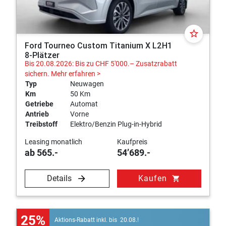
star_border
Ford Tourneo Custom Titanium X L2H1
8-Plätzer
Bis 20.08.2026: Bis zu CHF 5'000.– Zusatzrabatt
sichern.
Mehr erfahren >
Typ
Neuwagen
Km
50 Km
Getriebe
Automat
Antrieb
Vorne
Treibstoff
Elektro/Benzin Plug-in-Hybrid
Leasing monatlich
Kaufpreis
ab 565.-
54’689.-
Details
Kaufen
shopping_cart
25%
Aktions-Rabatt inkl. bis 20.08.!