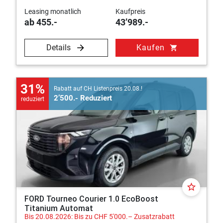
Leasing monatlich
Kaufpreis
ab 455.-
43’989.-
Details
Kaufen
shopping_cart
31%
Rabatt auf CH Listenpreis 20.08.!
2’500.- Reduziert
reduziert
star_border
FORD Tourneo Courier 1.0 EcoBoost
Titanium Automat
Bis 20.08.2026: Bis zu CHF 5'000.– Zusatzrabatt