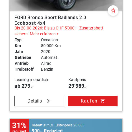
star_border
FORD Bronco Sport Badlands 2.0
Ecoboost 4x4
Bis 20.08.2026: Bis zu CHF 5'000.– Zusatzrabatt
sichern.
Mehr erfahren >
Typ
Occasion
Km
80’000 Km
Jahr
2020
Getriebe
Automat
Antrieb
Allrad
Treibstoff
Benzin
Leasing monatlich
Kaufpreis
ab 279.-
29’989.-
Details
Kaufen
shopping_cart
31%
Rabatt auf CH Listenpreis 20.08.!
900.- Reduziert
reduziert