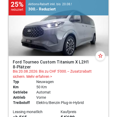
25%
Aktions-Rabatt inkl. bis 20.08.!
300.- Reduziert
reduziert
star_border
Ford Tourneo Custom Titanium X L2H1
8-Plätzer
Bis 20.08.2026: Bis zu CHF 5'000.– Zusatzrabatt
sichern.
Mehr erfahren >
Typ
Neuwagen
Km
50 Km
Getriebe
Automat
Antrieb
Vorne
Treibstoff
Elektro/Benzin Plug-in-Hybrid
Leasing monatlich
Kaufpreis