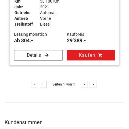
Km
58’100 Km
Jahr
2021
Getriebe
Automat
Antrieb
Vorne
Treibstoff
Diesel
Leasing monatlich
Kaufpreis
ab 304.-
29’389.-
Details
Kaufen
shopping_cart
«
‹
Seiten
1
von
1
›
»
Kundenstimmen