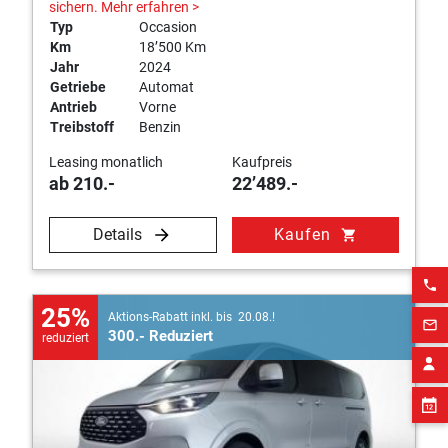
sichern.
Mehr erfahren >
Typ
Occasion
Km
18’500 Km
Jahr
2024
Getriebe
Automat
Antrieb
Vorne
Treibstoff
Benzin
Leasing monatlich
Kaufpreis
ab 210.-
22’489.-
Details
Kaufen
shopping_cart
phone
25%
Aktions-Rabatt inkl. bis 20.08.!
mail_outline
300.- Reduziert
reduziert