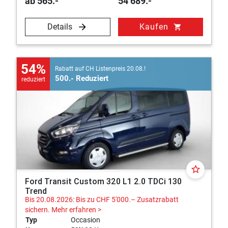
ab 565.-
54’689.-
Details
Kaufen
shopping_cart
54%
Rabatt auf CH Listenpreis 20.08.!
500.- Reduziert
reduziert
star_border
Ford Transit Custom 320 L1 2.0 TDCi 130
Trend
Bis 20.08.2026: Bis zu CHF 5'000.– Zusatzrabatt
sichern.
Mehr erfahren >
Typ
Occasion