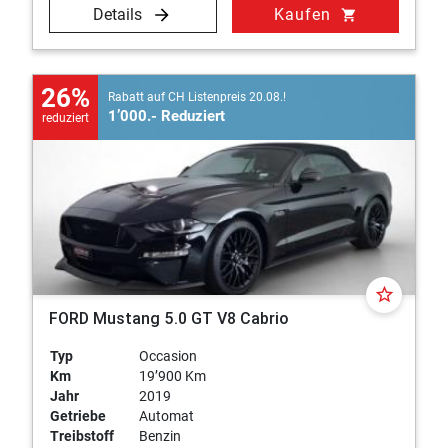
Details
Kaufen
shopping_cart
26%
Rabatt auf CH Listenpreis 20.08.!
1’000.- Reduziert
reduziert
star_border
FORD Mustang 5.0 GT V8 Cabrio
Typ
Occasion
Km
19’900 Km
Jahr
2019
Getriebe
Automat
Treibstoff
Benzin