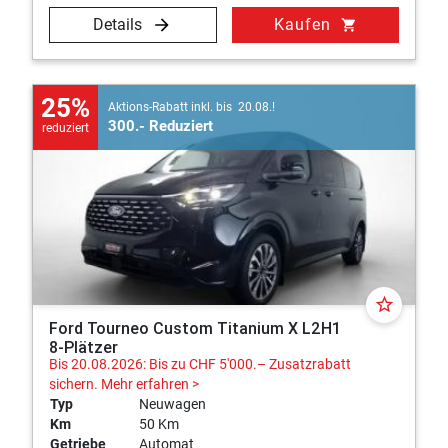
Details
Kaufen
shopping_cart
25%
Aktions-Rabatt inkl. bis 20.08.!
300.- Reduziert
reduziert
star_border
Ford Tourneo Custom Titanium X L2H1
8-Plätzer
Bis 20.08.2026: Bis zu CHF 5'000.– Zusatzrabatt
sichern.
Mehr erfahren >
Typ
Neuwagen
Km
50 Km
Getriebe
Automat