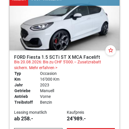
star_border
FORD Fiesta 1.5 SCTi ST X MCA Facelift
Bis 20.08.2026: Bis zu CHF 5'000.– Zusatzrabatt
sichern.
Mehr erfahren >
Typ
Occasion
Km
16’000 Km
Jahr
2023
Getriebe
Manuell
Antrieb
Vorne
Treibstoff
Benzin
Leasing monatlich
Kaufpreis
ab 258.-
24’989.-