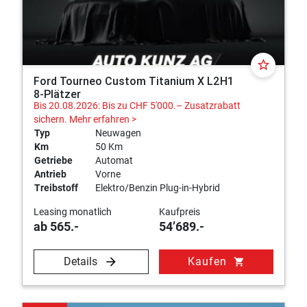
star_border
Ford Tourneo Custom Titanium X L2H1
8-Plätzer
Bis 20.08.2026: Bis zu CHF 5'000.– Zusatzrabatt
sichern.
Mehr erfahren >
Typ
Neuwagen
Km
50 Km
Getriebe
Automat
Antrieb
Vorne
Treibstoff
Elektro/Benzin Plug-in-Hybrid
Leasing monatlich
Kaufpreis
ab 565.-
54’689.-
Details
Kaufen
shopping_cart