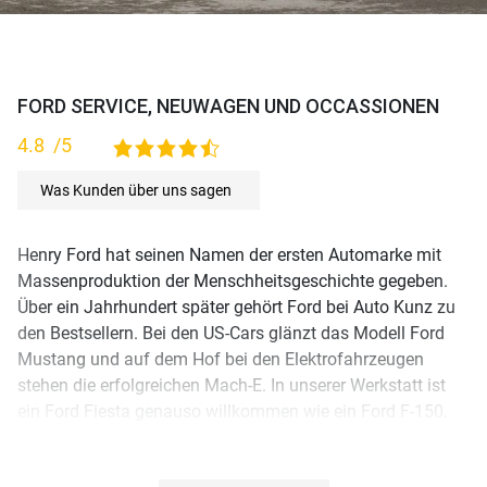
FORD SERVICE, NEUWAGEN UND OCCASSIONEN
4.8
/5
4,8 rating based on 115 ratings
Was Kunden über uns sagen
Henry Ford hat seinen Namen der ersten Automarke mit
Massenproduktion der Menschheitsgeschichte gegeben.
Über ein Jahrhundert später gehört Ford bei Auto Kunz zu
den Bestsellern. Bei den US-Cars glänzt das Modell Ford
Mustang und auf dem Hof bei den Elektrofahrzeugen
stehen die erfolgreichen Mach-E. In unserer Werkstatt ist
ein Ford Fiesta genauso willkommen wie ein Ford F-150.
Sie planen die Anschaffung eines Neuwagens oder einer