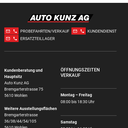
mail_outline
phone
mail_outline
phone
PROBEFAHRTEN/VERKAUF
KUNDENDIENST
mail_outline
phone
ERSATZTEILLAGER
ÖFFNUNGSZEITEN
Kundenberatung und
VERKAUF
Hauptsitz
Auto Kunz AG
Bremgarterstrasse 75
Montag – Freitag
5610 Wohlen
08:00 bis 18:30 Uhr
Weitere Ausstellungsflächen
Bremgarterstrasse
36/38/44/54/105
Samstag
5610 Wohlen