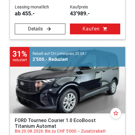
Leasing monatlich
Kaufpreis
ab 455.-
43’989.-
Details
Kaufen
shopping_cart
31%
Rabatt auf CH Listenpreis 20.08.!
2’500.- Reduziert
reduziert
star_border
FORD Tourneo Courier 1.0 EcoBoost
Titanium Automat
Bis 20.08.2026: Bis zu CHF 5'000.– Zusatzrabatt