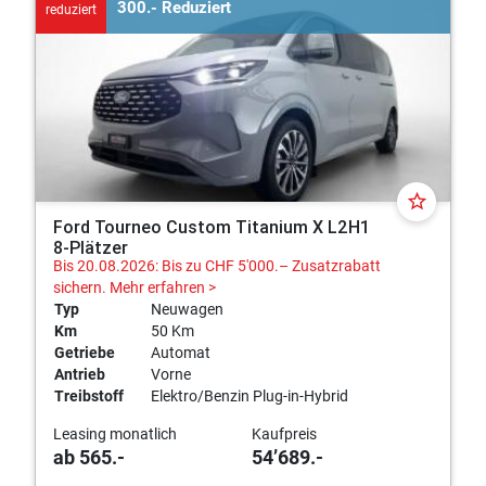
300.- Reduziert
reduziert
star_border
Ford Tourneo Custom Titanium X L2H1
8-Plätzer
Bis 20.08.2026: Bis zu CHF 5'000.– Zusatzrabatt
sichern.
Mehr erfahren >
Typ
Neuwagen
Km
50 Km
Getriebe
Automat
Antrieb
Vorne
Treibstoff
Elektro/Benzin Plug-in-Hybrid
Leasing monatlich
Kaufpreis
ab 565.-
54’689.-