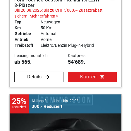
8-Plätzer
Bis 20.08.2026: Bis zu CHF 5'000.– Zusatzrabatt
sichern.
Mehr erfahren >
Typ
Neuwagen
Km
50 Km
Getriebe
Automat
Antrieb
Vorne
Treibstoff
Elektro/Benzin Plug-in-Hybrid
Leasing monatlich
Kaufpreis
ab 565.-
54’689.-
Details
Kaufen
shopping_cart
25%
Aktions-Rabatt inkl. bis 20.08.!
300.- Reduziert
reduziert