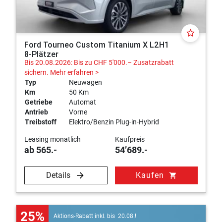
star_border
Ford Tourneo Custom Titanium X L2H1
8-Plätzer
Bis 20.08.2026: Bis zu CHF 5'000.– Zusatzrabatt
sichern.
Mehr erfahren >
Typ
Neuwagen
Km
50 Km
Getriebe
Automat
Antrieb
Vorne
Treibstoff
Elektro/Benzin Plug-in-Hybrid
Leasing monatlich
Kaufpreis
ab 565.-
54’689.-
Details
Kaufen
shopping_cart
25%
Aktions-Rabatt inkl. bis 20.08.!