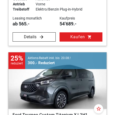
Antrieb
Vorne
Treibstoff
Elektro/Benzin Plug-in-Hybrid
Leasing monatlich
Kaufpreis
ab 565.-
54’689.-
Details
Kaufen
shopping_cart
25%
Aktions-Rabatt inkl. bis 20.08.!
300.- Reduziert
reduziert
star_border
Ford Tourneo Custom Titanium X L2H1