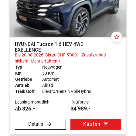
star_border
HYUNDAI Tucson 1.6 HEV 4WD
EXELLENCE
Bis 20.08.2026: Bis zu CHF 5'000.– Zusatzrabatt
sichern.
Mehr erfahren >
Typ
Neuwagen
Km
50 Km
Getriebe
Automat
Antrieb
Allrad
Treibstoff
Elektro/Benzin Voll-Hybrid
Leasing monatlich
Kaufpreis
ab 326.-
34’989.-
Details
Kaufen
shopping_cart