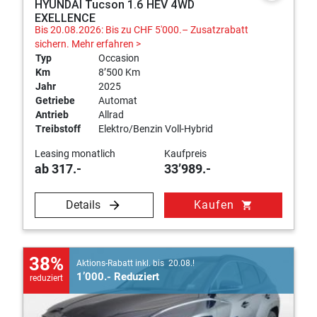
HYUNDAI Tucson 1.6 HEV 4WD
EXELLENCE
Bis 20.08.2026: Bis zu CHF 5'000.– Zusatzrabatt
sichern.
Mehr erfahren >
Typ
Occasion
Km
8’500 Km
Jahr
2025
Getriebe
Automat
Antrieb
Allrad
Treibstoff
Elektro/Benzin Voll-Hybrid
Leasing monatlich
Kaufpreis
ab 317.-
33’989.-
Details
Kaufen
shopping_cart
38%
Aktions-Rabatt inkl. bis 20.08.!
1’000.- Reduziert
reduziert