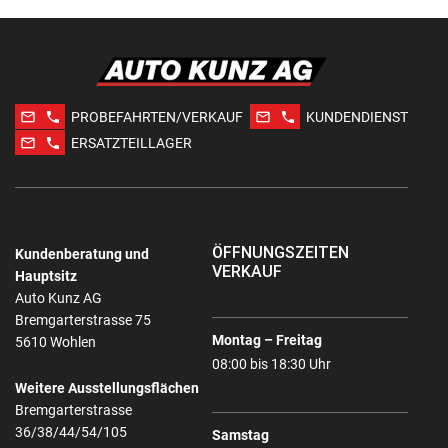
mail_outline
phone
mail_outline
phone
PROBEFAHRTEN/VERKAUF
KUNDENDIENST
mail_outline
phone
ERSATZTEILLAGER
ÖFFNUNGSZEITEN
Kundenberatung und
VERKAUF
Hauptsitz
Auto Kunz AG
Bremgarterstrasse 75
Montag – Freitag
5610 Wohlen
08:00 bis 18:30 Uhr
Weitere Ausstellungsflächen
Bremgarterstrasse
36/38/44/54/105
Samstag