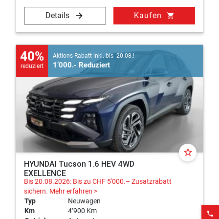
Details
Kaufen
shopping_cart
40%
Aktions-Rabatt inkl. bis 20.08.!
1’000.- Reduziert
reduziert
star_border
HYUNDAI Tucson 1.6 HEV 4WD
EXELLENCE
Bis 20.08.2026: Bis zu CHF 5'000.– Zusatzrabatt
sichern.
Mehr erfahren >
Typ
Neuwagen
Km
4’900 Km
phone