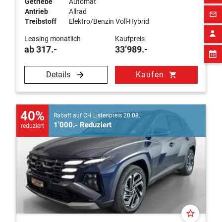
Getriebe
Automat
Antrieb
Allrad
mail_outline
Treibstoff
Elektro/Benzin Voll-Hybrid
Leasing monatlich
Kaufpreis
ab 317.-
33’989.-
Details
Kaufen
shopping_cart
40%
Rabatt auf CH Listenpreis 20.08.!
1’000.- Reduziert
reduziert
star_border