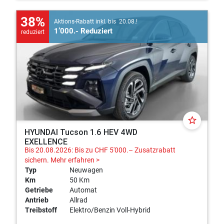
38%
Aktions-Rabatt inkl. bis 20.08.!
1’000.- Reduziert
reduziert
star_border
HYUNDAI Tucson 1.6 HEV 4WD
EXELLENCE
Bis 20.08.2026: Bis zu CHF 5'000.– Zusatzrabatt
sichern.
Mehr erfahren >
Typ
Neuwagen
Km
50 Km
Getriebe
Automat
Antrieb
Allrad
Treibstoff
Elektro/Benzin Voll-Hybrid