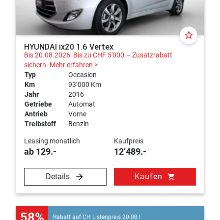
Hyundai und vereinbaren Sie eine Probefahrt mit Ihrem
Traumwagen. Unsere Experten beraten Sie gerne online,
telefonisch oder vor Ort bei uns in Wohlen.
star_border
HYUNDAI ix20 1.6 Vertex
Bis 20.08.2026: Bis zu CHF 5'000.– Zusatzrabatt
sichern.
Mehr erfahren >
Typ
Occasion
Km
93’000 Km
Jahr
2016
Getriebe
Automat
Antrieb
Vorne
Treibstoff
Benzin
Leasing monatlich
Kaufpreis
ab 129.-
12’489.-
Details
Kaufen
shopping_cart
58%
Rabatt auf CH Listenpreis 20.08.!