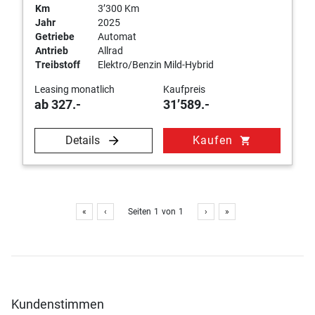
Km
3’300 Km
Jahr
2025
Getriebe
Automat
Antrieb
Allrad
Treibstoff
Elektro/Benzin Mild-Hybrid
Leasing monatlich
Kaufpreis
ab 327.-
31’589.-
Details
Kaufen
shopping_cart
«
‹
Seiten
1
von
1
›
»
Kundenstimmen