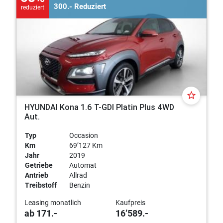
300.- Reduziert
reduziert
star_border
HYUNDAI Kona 1.6 T-GDI Platin Plus 4WD
Aut.
Typ
Occasion
Km
69’127 Km
Jahr
2019
Getriebe
Automat
Antrieb
Allrad
Treibstoff
Benzin
Leasing monatlich
Kaufpreis
ab 171.-
16’589.-