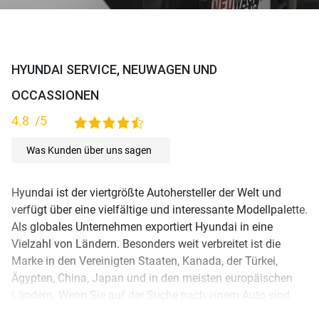
HYUNDAI SERVICE, NEUWAGEN UND
OCCASSIONEN
4.8
/5
4,8 rating based on 115 ratings
Was Kunden über uns sagen
Hyundai ist der viertgrößte Autohersteller der Welt und
verfügt über eine vielfältige und interessante Modellpalette.
Als globales Unternehmen exportiert Hyundai in eine
Vielzahl von Ländern. Besonders weit verbreitet ist die
Marke in den Vereinigten Staaten, Kanada, der Türkei,
Ägypten, China, Japan und in den meisten europäischen
Ländern. Wenn Sie auf der Suche nach einem Auto sind,
das nicht viel kostet, aber stilsicher und zuverlässig ist,