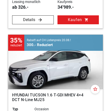
Leasing monatlich
Kaufpreis
ab 326.-
34’989.-
Details
Kaufen
shopping_cart
35%
Rabatt auf CH Listenpreis 20.08.!
300.- Reduziert
reduziert
star_border
HYUNDAI TUCSON 1.6 T-GDI MHEV 4×4
DCT N-Line MJ25
Typ
Occasion