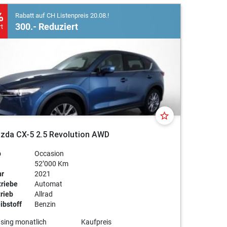
on Mazda und vereinbaren Sie
%
Rabatt auf CH Listenpreis 20.08.!
n beraten Sie gerne online,
300.- Reduziert
rt
star_border
zda CX-5 2.5 Revolution AWD
p
Occasion
52’000 Km
hr
2021
riebe
Automat
rieb
Allrad
ibstoff
Benzin
sing monatlich
Kaufpreis