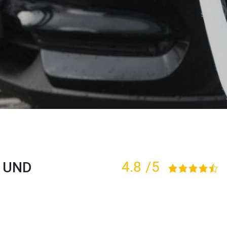
 UND
4.8
/5
4,8 rating based