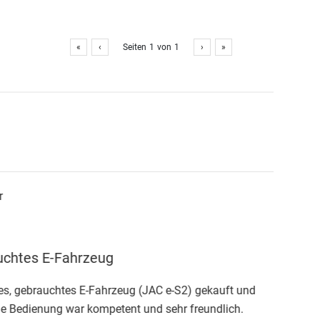
«
‹
Seiten
1
von
1
›
»
htes E-Fahrzeug
 gebrauchtes E-Fahrzeug (JAC e-S2) gekauft und
Bedienung war kompetent und sehr freundlich.