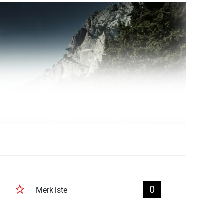
star_border
0
Merkliste