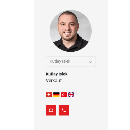
Kutlay Islek
Kutlay Islek
Verkauf
mail_outline
phone