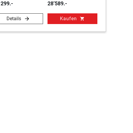
 299.-
28’589.-
Details
Kaufen
shopping_cart